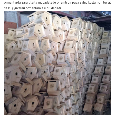
ormanlarda zararlılarla mücadelede önemli bir paya sahip kuşlar için bu yıl
da kuş yuvaları ormanlara asıldı” denildi.