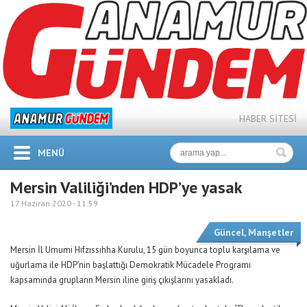
HABER SİTESİ
MENÜ
Mersin Valiliği’nden HDP’ye yasak
17 Haziran 2020 -
11:59
Güncel
,
Manşetler
Mersin İl Umumi Hıfzıssıhha Kurulu, 15 gün boyunca toplu karşılama ve
uğurlama ile HDP’nin başlattığı Demokratik Mücadele Programı
kapsamında grupların Mersin iline giriş çıkışlarını yasakladı.