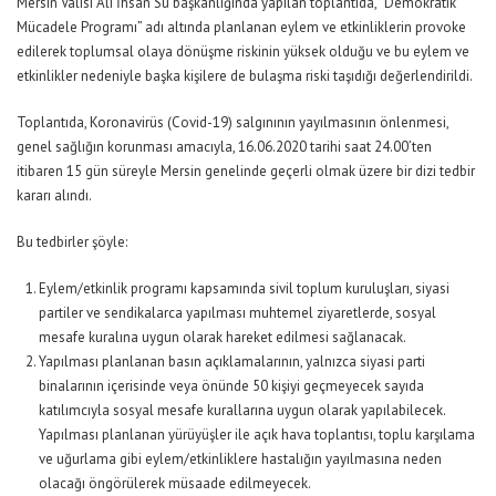
Mersin Valisi Ali İhsan Su başkanlığında yapılan toplantıda, “Demokratik
Mücadele Programı” adı altında planlanan eylem ve etkinliklerin provoke
edilerek toplumsal olaya dönüşme riskinin yüksek olduğu ve bu eylem ve
etkinlikler nedeniyle başka kişilere de bulaşma riski taşıdığı değerlendirildi.
Toplantıda, Koronavirüs (Covid-19) salgınının yayılmasının önlenmesi,
genel sağlığın korunması amacıyla, 16.06.2020 tarihi saat 24.00’ten
itibaren 15 gün süreyle Mersin genelinde geçerli olmak üzere bir dizi tedbir
kararı alındı.
Bu tedbirler şöyle:
Eylem/etkinlik programı kapsamında sivil toplum kuruluşları, siyasi
partiler ve sendikalarca yapılması muhtemel ziyaretlerde, sosyal
mesafe kuralına uygun olarak hareket edilmesi sağlanacak.
Yapılması planlanan basın açıklamalarının, yalnızca siyasi parti
binalarının içerisinde veya önünde 50 kişiyi geçmeyecek sayıda
katılımcıyla sosyal mesafe kurallarına uygun olarak yapılabilecek.
Yapılması planlanan yürüyüşler ile açık hava toplantısı, toplu karşılama
ve uğurlama gibi eylem/etkinliklere hastalığın yayılmasına neden
olacağı öngörülerek müsaade edilmeyecek.