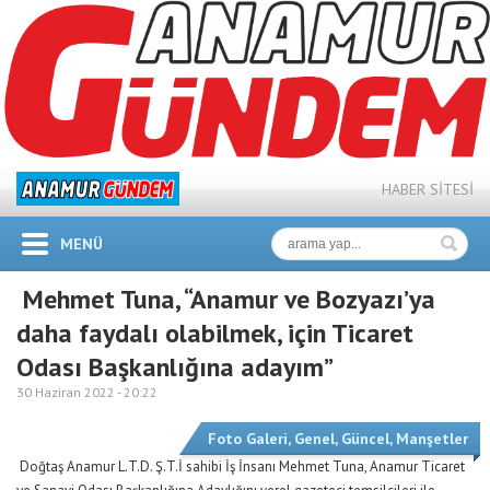
HABER SİTESİ
MENÜ
Mehmet Tuna, “Anamur ve Bozyazı’ya
daha faydalı olabilmek, için Ticaret
Odası Başkanlığına adayım”
30 Haziran 2022 -
20:22
Foto Galeri
,
Genel
,
Güncel
,
Manşetler
Doğtaş Anamur L.T.D. Ş.T.İ sahibi İş İnsanı Mehmet Tuna, Anamur Ticaret