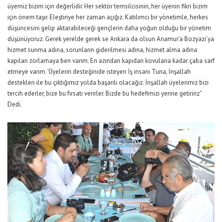
üyemiz bizim için değerlidir. Her sektör temsilcisinin, her üyenin fikri bizim
için önem taşır. Eleştiriye her zaman açığız. Katılımcı bir yönetimle, herkes
düşüncesini gelip aktarabileceği gençlerin daha yoğun olduğu bir yönetim
düşünüyoruz. Gerek yerelde gerek se Ankara da olsun Anamur’a Bozyazı’ya
hizmet sunma adına, sorunların giderilmesi adına, hizmet alma adına
kapıları zorlamaya ben varım. En azından kapıdan kovulana kadar çaba sarf
etmeye varım. ‘Üyelerin desteğinide isteyen İş insanı Tuna, İnşallah
destekleri ile bu çıktığımız yolda başarılı olacağız. İnşallah üyelerimiz bizi
tercih ederler, bize bu fırsatı verirler. Bizde bu hedefimizi yerine getiririz”
Dedi.