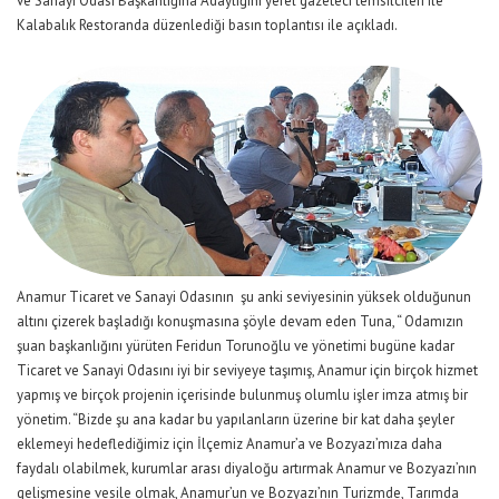
ve Sanayi Odası Başkanlığına Adaylığını yerel gazeteci temsilcileri ile
Kalabalık Restoranda düzenlediği basın toplantısı ile açıkladı.
Anamur Ticaret ve Sanayi Odasının şu anki seviyesinin yüksek olduğunun
altını çizerek başladığı konuşmasına şöyle devam eden Tuna, “ Odamızın
şuan başkanlığını yürüten Feridun Torunoğlu ve yönetimi bugüne kadar
Ticaret ve Sanayi Odasını iyi bir seviyeye taşımış, Anamur için birçok hizmet
yapmış ve birçok projenin içerisinde bulunmuş olumlu işler imza atmış bir
yönetim. “Bizde şu ana kadar bu yapılanların üzerine bir kat daha şeyler
eklemeyi hedeflediğimiz için İlçemiz Anamur’a ve Bozyazı’mıza daha
faydalı olabilmek, kurumlar arası diyaloğu artırmak Anamur ve Bozyazı’nın
gelişmesine vesile olmak, Anamur’un ve Bozyazı’nın Turizmde, Tarımda