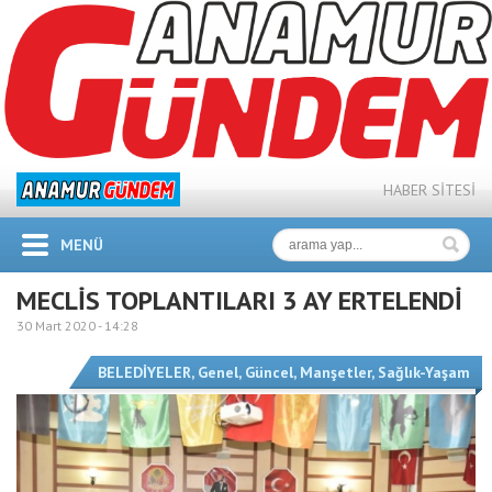
HABER SİTESİ
MENÜ
MECLİS TOPLANTILARI 3 AY ERTELENDİ
30 Mart 2020 -
14:28
BELEDİYELER
,
Genel
,
Güncel
,
Manşetler
,
Sağlık-Yaşam