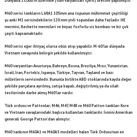
Dünyada 15,000’in üzerinde (tüm varyantları içerir) üretimi yapılmıştır.
M60 serisi tankların L68A1 105mm ana topunun mühimmat çeşitliliği
şu anki M1 serisindekilerin 120 mm yivli topundan daha fazladır. HE
mermisi, flechette mermileri ve beyaz fosforlu sis bombası ve bir çok
çeşiti kapsamaktadır.
M60 serisi eğer ihtiyaç olursa obüs atışı yapabilir. M-60’lar dünyada
Vietnam savaşında belirgin şekilde kullanılmıştır.
M60 varyantları Avusturya, Bahreyn, Bosna, Brezilya, Mısır, Yunanistan,
İsrail, İran, Portekiz, İspanya, Türkiye, Tayvan, Tayland ve bazı
milletlerin servisindedir. Bununla birlikte ABD stoklarında kayda değer
şekilde parçalara ayrılmış, satışa kapalı, değiştirilmiş ya da silah
testlerinde darbe almış M60’lar vardır.
Türk ordusu ve Pattonlar; M46, M47, M48 ve M60 Patton tankları Kore
ve Vietnam savaşlarındaki başlıca kullanılan tanklardır. İsmini Amerikan
generali George Patton’dan almıştır.
M60 tankının M60A1 ve M60A3 modelleri halen Türk Ordusu’nun en