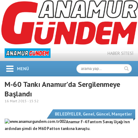
HABER SİTESİ
MENÜ
M-60 Tankı Anamur’da Sergilenmeye
Başlandı
16 Mart 2015 -
15:52
BELEDİYELER
,
Genel
,
Güncel
,
Manşetler
Anamur F-4 Fantom Savaş Uçağı’nın
ardından şimdi de M60 Patton tankına kavuştu.