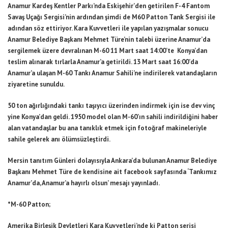
Anamur Kardeş Kentler Parkı’nda Eskişehir’den getirilen F-4 Fantom
Savaş Uçağı Sergisi’nin ardından şimdi de M60 Patton Tank Sergisi ile
adından söz ettiriyor. Kara Kuvvetleri ile yapılan yazışmalar sonucu
Anamur Belediye Başkanı Mehmet Türe’nin talebi üzerine Anamur’da
sergilemek üzere devralınan M-60 11 Mart saat 14:00’te Konya’dan
teslim alınarak tırlarla Anamur’a getirildi. 13 Mart saat 16:00’da
Anamur’a ulaşan M-60 Tankı Anamur Sahili’ne indirilerek vatandaşların
ziyaretine sunuldu.
50 ton ağırlığındaki tankı taşıyıcı üzerinden indirmek için ise dev vinç
yine Konya’dan geldi. 1950 model olan M-60’ın sahili indirildiğini haber
alan vatandaşlar bu ana tanıklık etmek için fotoğraf makineleriyle
sahile gelerek anı ölümsüzleştirdi.
Mersin tanıtım Günleri dolayısıyla Ankara’da bulunan Anamur Belediye
Başkanı Mehmet Türe de kendisine ait facebook sayfasında ‘Tankımız
Anamur’da, Anamur’a hayırlı olsun’ mesajı yayınladı.
*M-60 Patton;
Amerika Birleşik Devletleri Kara Kuvvetleri’nde ki Patton serisi