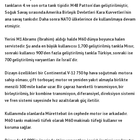
tankların 4. ve son orta tank tipidir. M48 Patton’dan geliştirilmiştir,
Soğuk Savaş sırasında Amerika Birleşik Devletleri Kara Kuvvetleri’nin
ana savaş tankıdır. Daha sonra NATO ülkelerince de kullanılmaya devam
etmiştir.
Yerini M1 Abrams (İbrahim) aldığı halde M60 dünya boyunca halen
servistedir. Şu anda en büyük kullanıcısı 1,700 geliştirilmiş tankla Mısır,
sonraki kullanıcı 900’den fazla geliştirilmiş tankla Türkiye, sonraki ise
700 geliştirilmiş varyantları ile İsrail’dir.
Dizayn özellikleri bir Continental V-12 750 hp hava soğutmalı motora
sahip olması, çift torboşarj motor ve yeniden yakıt almayla birlikte
menzili 300 mile kadar uzar. Bir çapraz hareketli transmisyon, bir
birleştirilmiş, bir kombine transmisyon, diferansiyel, direksiyon sistemi
ve fren sistemi sayesinde hız azaltılarak güç iletilir.
Kullanımda olanlarda Mürettebat ön cephede motor ise arkadadır.
M60 tankı makineli tüfek olarak M60 makinalı tüfeği kullanır ve
koruma sağlar.