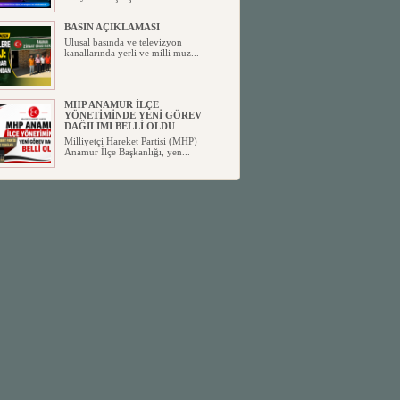
BASIN AÇIKLAMASI
Ulusal basında ve televizyon
kanallarında yerli ve milli muz...
MHP ANAMUR İLÇE
YÖNETİMİNDE YENİ GÖREV
DAĞILIMI BELLİ OLDU
Milliyetçi Hareket Partisi (MHP)
Anamur İlçe Başkanlığı, yen...
SİYASETİN TAŞLARI YENİDEN
DİZİLİYOR
Anamur'dan yükselen siyasi değişim,
Türkiye'deki yeni dönemi...
ANKA-DER 33 (Anamur Kalkınma
Kültür Turizm Tarım ve Dayanışma
Derneği) DUYURU ;
Anamur Kalkınma Kültür Turizm
Tarım ve Dayanışma Derneği (ANKA-
D...
Anamur Belediye Başkanı Durmuş
Deniz, CHP’den İstifa Etti:
Anamur Belediye Başkanı Durmuş
Deniz, CHP’den İstifa Etti: “Bu, ...