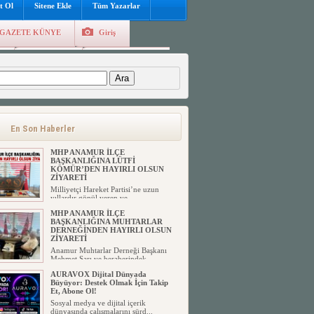
t Ol
Sitene Ekle
Tüm Yazarlar
GAZETE KÜNYE
Giriş
e
Kayıt Ol
Hava Durumu
:
En Son Haberler
MHP ANAMUR İLÇE
BAŞKANLIĞINA LÜTFİ
KÖMÜR’DEN HAYIRLI OLSUN
ZİYARETİ
Milliyetçi Hareket Partisi’ne uzun
yıllardır gönül veren ve ...
MHP ANAMUR İLÇE
BAŞKANLIĞINA MUHTARLAR
DERNEĞİNDEN HAYIRLI OLSUN
ZİYARETİ
Anamur Muhtarlar Derneği Başkanı
Mehmet Sarı ve beraberindek...
AURAVOX Dijital Dünyada
Büyüyor: Destek Olmak İçin Takip
Et, Abone Ol!
Sosyal medya ve dijital içerik
dünyasında çalışmalarını sürd...