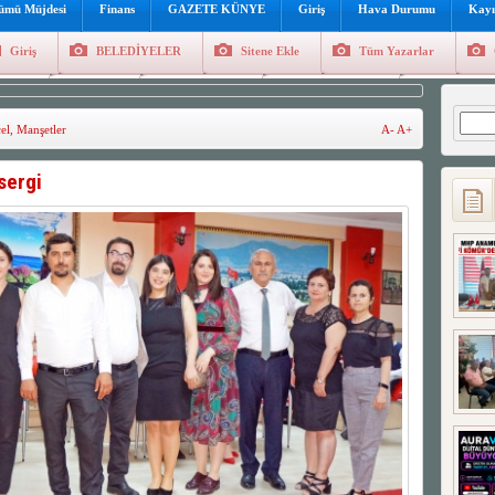
lümü Müjdesi
Finans
GAZETE KÜNYE
Giriş
Hava Durumu
Kayı
Giriş
BELEDİYELER
Sitene Ekle
Tüm Yazarlar
üncel
Genel
Foto Galeri
Hava Durumu
Sitene Ekl
Arama
el
,
Manşetler
A-
A+
sergi