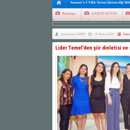
Anamur’a 4 Yıllık Turizm İşletmeciliği Bö
Başlangıç
GAZETE KÜNYE
Tüm Yazarlar
Manşetler
G
muharrem GARİP
18 Mayıs 2019
Günc
Finans
Kayıt Ol
Lider Temel’den şiir dinletisi ve 