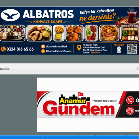
Cumalar
S