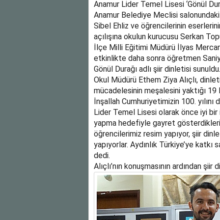
Anamur Lider Temel Lisesi ‘Gönül Durağı
Anamur Belediye Meclisi salonundaki
Sibel Ehliz ve öğrencilerinin eserlerini
açılışına okulun kurucusu Serkan Topu
İlçe Milli Eğitimi Müdürü İlyas Mercan
etkinlikte daha sonra öğretmen Saniy
Gönül Durağı adlı şiir dinletisi sunuldu
Okul Müdürü Ethem Ziya Alıçlı, dinlet
mücadelesinin meşalesini yaktığı 19 M
İnşallah Cumhuriyetimizin 100. yılını d
Lider Temel Lisesi olarak önce iyi bir
yapma hedefiyle gayret gösterdiklerini
öğrencilerimiz resim yapıyor, şiir dinl
yapıyorlar. Aydınlık Türkiye’ye katkı 
dedi.
Alıçlı’nın konuşmasının ardından şiir di