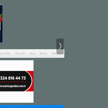
itene Ekle
Kayıt Ol
Giriş
Künye
İletişim