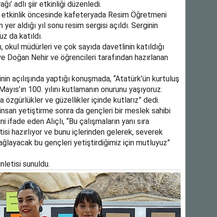
’ adlı şiir etkinliği düzenledi.
 etkinlik öncesinde kafeteryada Resim Öğretmeni
n yer aldığı yıl sonu resim sergisi açıldı. Serginin
z da katıldı.
, okul müdürleri ve çok sayıda davetlinin katıldığı
e Doğan Nehir ve öğrencileri tarafından hazırlanan
.
inin açılışında yaptığı konuşmada, “Atatürk’ün kurtuluş
ayıs’ın 100. yılını kutlamanın onurunu yaşıyoruz.
a özgürlükler ve güzellikler içinde kutlarız” dedi.
 insan yetiştirme sonra da gençleri bir meslek sahibi
 ifade eden Alıçlı, “Bu çalışmaların yanı sıra
etisi hazırlıyor ve bunu içlerinden gelerek, severek
sağlayacak bu gençleri yetiştirdiğimiz için mutluyuz”
nletisi sunuldu.