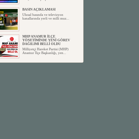
BASIN AÇIKLAMASI
Ulusal basında ve televizyon
kanallarında yerli ve milli muz...
MHP ANAMUR İLÇE
YÖNETİMİNDE YENİ GÖREV
DAĞILIMI BELLİ OLDU
Milliyetçi Hareket Partisi (MHP)
Anamur İlçe Başkanlığı, yen...
SİYASETİN TAŞLARI YENİDEN
DİZİLİYOR
Anamur'dan yükselen siyasi değişim,
Türkiye'deki yeni dönemi...
ANKA-DER 33 (Anamur Kalkınma
Kültür Turizm Tarım ve Dayanışma
Derneği) DUYURU ;
Anamur Kalkınma Kültür Turizm
Tarım ve Dayanışma Derneği (ANKA-
D...
Anamur Belediye Başkanı Durmuş
Deniz, CHP’den İstifa Etti:
Anamur Belediye Başkanı Durmuş
Deniz, CHP’den İstifa Etti: “Bu, ...