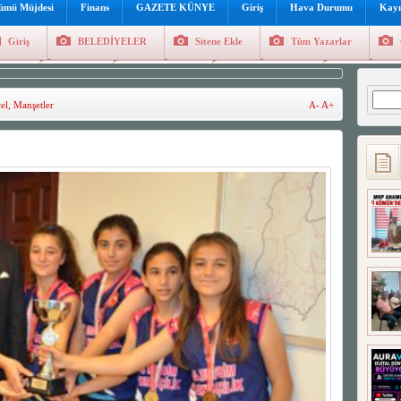
lümü Müjdesi
Finans
GAZETE KÜNYE
Giriş
Hava Durumu
Kayı
Giriş
BELEDİYELER
Sitene Ekle
Tüm Yazarlar
üncel
Genel
Foto Galeri
Hava Durumu
Sitene Ekl
Arama
el
,
Manşetler
A-
A+