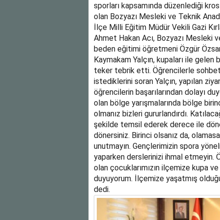
sporları kapsamında düzenlediği kros y
olan Bozyazı Mesleki ve Teknik Anadol
İlçe Milli Eğitim Müdür Vekili Gazi Kı
Ahmet Hakan Acı, Bozyazı Mesleki v
beden eğitimi öğretmeni Özgür Özsan’
Kaymakam Yalçın, kupaları ile gelen 
teker tebrik etti. Öğrencilerle sohb
istediklerini soran Yalçın, yapılan zi
öğrencilerin başarılarından dolayı d
olan bölge yarışmalarında bölge birincil
olmanız bizleri gururlandırdı. Katılaca
şekilde temsil ederek derece ile döne
dönersiniz. Birinci olsanız da, olamas
unutmayın. Gençlerimizin spora yönelm
yaparken derslerinizi ihmal etmeyin. 
olan çocuklarımızın ilçemize kupa ve
duyuyorum. İlçemize yaşatmış olduğun
dedi.