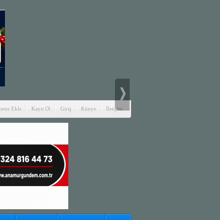
itene Ekle
Kayıt Ol
Giriş
Künye
İletişim