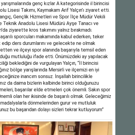
arışmalarında genç kızlar A kategorisinde il birincisi
u Lisesi Takımı, Kaymakam Arif Yalçın’ı ziyaret etti.
rlangıç, Gençlik Hizmetleri ve Spor İlçe Müdür Vekili
e Teknik Anadolu Lisesi Müdürü Ayşe Tanacı ve
da ziyarette kros takımını yalnız bırakmadı.
başarılı sporcuları makamında kabul ederken, teker
et edip ders durumlarını ve gelecekte ne olmak
yaretten ve ilçeyi spor alanında başarıyla temsil eden
uyduğu mutluluğu ifade etti. Önümüzdeki ay yapılacak
iği beklediğini de vurgulayan Yalçın, “İl birincisi
ğınız bölge yarışlarında Mersin’i ve ilçemizi en iyi
ceğinize inancım sonsuz. İnşallah birincilikle
anız da daima bizlerin kalbinde birinci olduğunuzu
eleri, başarılar elde etmeleri çok önemli. Sakın spor
Önemli olan her ikisinde de başarılı olmak. Geleceğimiz
 madalyalarla dönmelerinden gurur ve mutluluk
uz bu başarıdan dolayı sizleri tekrar kutluyorum”