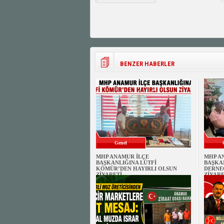
BENZER HABERLER
Genel
MHP ANAMUR İLÇE
MHP A
BAŞKANLIĞINA LÜTFİ
BAŞKA
KÖMÜR’DEN HAYIRLI OLSUN
DERNE
ZİYARETİ
ZİYARE