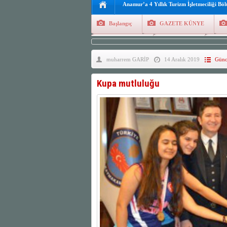
Anamur’a 4 Yıllık Turizm İşletmeciliği Bö
Başlangıç
GAZETE KÜNYE
Tüm Yazarlar
Manşetler
G
muharrem GARİP
14 Aralık 2019
Günc
Finans
Kayıt Ol
Kupa mutluluğu