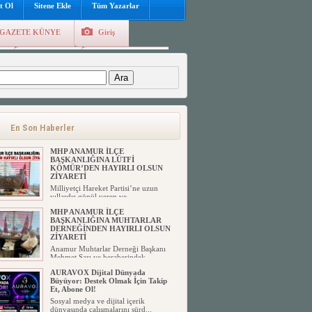
t Ol
Sitene Ekle
Tüm Yazarlar
GAZETE KÜNYE
Giriş
e
Kayıt Ol
Hava Durumu
:
En Son Haberler
MHP ANAMUR İLÇE
BAŞKANLIĞINA LÜTFİ
KÖMÜR’DEN HAYIRLI OLSUN
ZİYARETİ
Milliyetçi Hareket Partisi’ne uzun
yıllardır gönül veren ve ...
MHP ANAMUR İLÇE
BAŞKANLIĞINA MUHTARLAR
DERNEĞİNDEN HAYIRLI OLSUN
ZİYARETİ
Anamur Muhtarlar Derneği Başkanı
Mehmet Sarı ve beraberindek...
AURAVOX Dijital Dünyada
Büyüyor: Destek Olmak İçin Takip
Et, Abone Ol!
Sosyal medya ve dijital içerik
dünyasında çalışmalarını sürd...