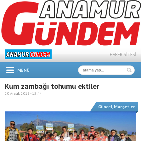
HABER SİTESİ
MENÜ
Kum zambağı tohumu ektiler
20 Aralık 2019 -
15:44
Güncel
,
Manşetler