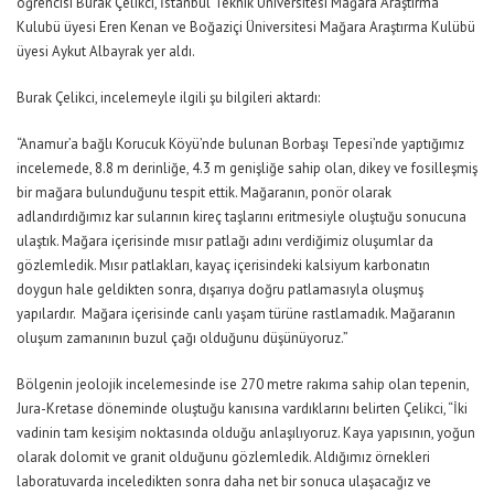
öğrencisi Burak Çelikci, İstanbul Teknik Üniversitesi Mağara Araştırma
Kulubü üyesi Eren Kenan ve Boğaziçi Üniversitesi Mağara Araştırma Kulübü
üyesi Aykut Albayrak yer aldı.
Burak Çelikci, incelemeyle ilgili şu bilgileri aktardı:
“Anamur’a bağlı Korucuk Köyü’nde bulunan Borbaşı Tepesi’nde yaptığımız
incelemede, 8.8 m derinliğe, 4.3 m genişliğe sahip olan, dikey ve fosilleşmiş
bir mağara bulunduğunu tespit ettik. Mağaranın, ponör olarak
adlandırdığımız kar sularının kireç taşlarını eritmesiyle oluştuğu sonucuna
ulaştık. Mağara içerisinde mısır patlağı adını verdiğimiz oluşumlar da
gözlemledik. Mısır patlakları, kayaç içerisindeki kalsiyum karbonatın
doygun hale geldikten sonra, dışarıya doğru patlamasıyla oluşmuş
yapılardır. Mağara içerisinde canlı yaşam türüne rastlamadık. Mağaranın
oluşum zamanının buzul çağı olduğunu düşünüyoruz.”
Bölgenin jeolojik incelemesinde ise 270 metre rakıma sahip olan tepenin,
Jura-Kretase döneminde oluştuğu kanısına vardıklarını belirten Çelikci, “İki
vadinin tam kesişim noktasında olduğu anlaşılıyoruz. Kaya yapısının, yoğun
olarak dolomit ve granit olduğunu gözlemledik. Aldığımız örnekleri
laboratuvarda inceledikten sonra daha net bir sonuca ulaşacağız ve