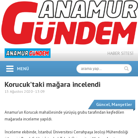
HABER SİTESİ
MENÜ
Korucuk’taki mağara incelendi
15 Ağustos 2020 -
13:09
Güncel
,
Manşetler
Anamur’un Korucuk mahallesinde yürüyüş grubu tarafından keşfedilen
mağarada inceleme yapıldı.
İnceleme ekibinde, İstanbul Üniversitesi Cerrahpaşa Jeoloji Mühendisliği