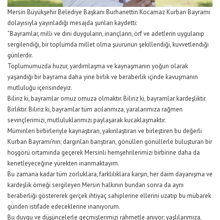
Mersin Büyükşehir Belediye Başkanı Burhanettin Kocamaz Kurban Bayramı
dolayısıyla yayınladığı mesajda şunları kaydetti:
“Bayramlar, milli ve dini duyguların, inançların, örf ve adetlerin uygulanıp
sergilendiği, bir toplumda millet olma şuurunun şekillendiği, kuvvetlendiği
günlerdir.
Toplumumuzda huzur, yardımlaşma ve kaynaşmanın yoğun olarak
yaşandığı bir bayrama daha yine birlik ve beraberlik içinde kavuşmanın
mutluluğu içerisindeyiz.
Biliriz ki, bayramlar omuz omuza olmaktır. Biliriz ki, bayramlar kardeşliktir.
Birliktir. Biliriz ki, bayramlar tüm acılarımıza, yaralarımıza rağmen
sevinçlerimizi, mutluluklarımızı paylaşarak kucaklaşmaktır.
Müminleri birbirleriyle kaynaştıran, yakınlaştıran ve birleştiren bu değerli
Kurban Bayramı’nın; dargınları barıştıran, gönülleri gönüllerle buluşturan bir
hoşgörü ortamında geçerek Mersinli hemşehrilerimizi birbirine daha da
kenetleyeceğine yürekten inanmaktayım.
Bu zamana kadar tüm zorluklara, farklılıklara karşın, her daim dayanışma ve
kardeşlik örneği sergileyen Mersin halkının bundan sonra da aynı
beraberliği göstererek gerçek ihtiyaç sahiplerine ellerini uzatıp bu mübarek
günden istifade edeceklerine inanıyorum.
Bu duygu ve düşüncelerle geçmişlerimizi rahmetle anıyor; yaşlılarımıza,