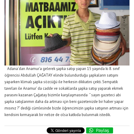
Adana’dan Anamur’a gelerek şapka satışı yapan 15 yaşında ki 8. sınıf
öğrencisi Abdullah ÇAĞATAY elinde bulundurduğu şapkaların satışını
yaparken klimalı şapka sözcüğü ile herkesin dikkatini çekti. Sempatik
tavırları ile Anamur’ da cadde ve sokaklarda şapka satışı yaparak ekmek
parasını kazanan Çağatay bizimle karşılaşmasında “ sayın gazeteci abi
şapka satışlarımın daha da artması için beni gazetenizde bir haber yapar
mısınız ?” dediği cümlesinde bizde öğrencimizin şapka satışının artması için
kendisini kırmayarak bir nebze de olsa katkıda bulunmak istedik.