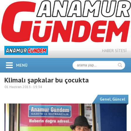
HABER SİTESİ
MENÜ
Klimalı şapkalar bu çocukta
01 Haziran 2013 -
19:34
Genel
,
Güncel