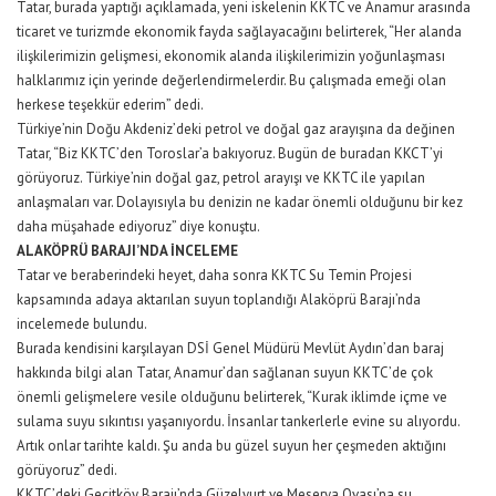
Tatar, burada yaptığı açıklamada, yeni iskelenin KKTC ve Anamur arasında
ticaret ve turizmde ekonomik fayda sağlayacağını belirterek, “Her alanda
ilişkilerimizin gelişmesi, ekonomik alanda ilişkilerimizin yoğunlaşması
halklarımız için yerinde değerlendirmelerdir. Bu çalışmada emeği olan
herkese teşekkür ederim” dedi.
Türkiye’nin Doğu Akdeniz’deki petrol ve doğal gaz arayışına da değinen
Tatar, “Biz KKTC’den Toroslar’a bakıyoruz. Bugün de buradan KKCT’yi
görüyoruz. Türkiye’nin doğal gaz, petrol arayışı ve KKTC ile yapılan
anlaşmaları var. Dolayısıyla bu denizin ne kadar önemli olduğunu bir kez
daha müşahade ediyoruz” diye konuştu.
ALAKÖPRÜ BARAJI’NDA İNCELEME
Tatar ve beraberindeki heyet, daha sonra KKTC Su Temin Projesi
kapsamında adaya aktarılan suyun toplandığı Alaköprü Barajı’nda
incelemede bulundu.
Burada kendisini karşılayan DSİ Genel Müdürü Mevlüt Aydın’dan baraj
hakkında bilgi alan Tatar, Anamur’dan sağlanan suyun KKTC’de çok
önemli gelişmelere vesile olduğunu belirterek, “Kurak iklimde içme ve
sulama suyu sıkıntısı yaşanıyordu. İnsanlar tankerlerle evine su alıyordu.
Artık onlar tarihte kaldı. Şu anda bu güzel suyun her çeşmeden aktığını
görüyoruz” dedi.
KKTC’deki Geçitköy Barajı’nda Güzelyurt ve Meserya Ovası’na su