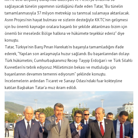
sağlayacak tünelin yapımının sürdüğünü ifade eden Tatar, “Bu tünelin
tamamlanmasıyla 37 milyon metreküp su tarımsal sulamaya aktarılacak.
Asrın Projesi’nin hayat bulması ve sizlerin desteğiyle KKTC’nin gelişmesi
için bu önemli kaynağın oralara başarılı bir şekilde aktarılması bizim için
önemli bir meseledir. Bölge halkına ve hükümete teşekkür ederiz” diye
konuştu.
Tatar, Türkiye’nin Barış Pınarı Harekatı’nı başarıyla tamamladığını ifade
ederek, “Yapılan son anlaşmayla huzur sağlandı. Bu başarılarından dolayı
Türk hükümetini, Cumhurbaşkanımız Recep Tayyip Erdoğan’ı ve Türk Silahlı
Kuvvetleri’ni tebrik ediyoruz. Milletimizin bekası ve mutluluğu için
başarılarının devamını temenni ediyorum” şeklinde konuştu.
İncelemelerin ardından Ticaret ve Sanayi Odası’ndaki fuar kokteyline
katılan Başbakan Tatar’a muz ikram edildi.