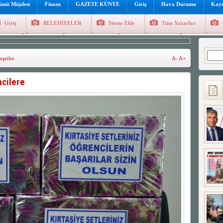
lümü Müjdesi
Finans
GAZETE KÜNYE
Giriş
Hava Durumu
Kayı
Giriş
BELEDİYELER
Sitene Ekle
Tüm Yazarlar
üncel
Genel
Foto Galeri
Hava Durumu
Sitene Ekl
Arama
şetler
A-
A+
ncilere