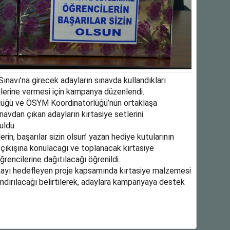
navı’na girecek adayların sınavda kullandıkları
cilerine vermesi için kampanya düzenlendi.
rlüğü ve ÖSYM Koordinatörlüğü’nün ortaklaşa
vdan çıkan adayların kırtasiye setlerini
uldu.
erin, başarılar sizin olsun’ yazan hediye kutularının
n çıkışına konulacağı ve toplanacak kırtasiye
rencilerine dağıtılacağı öğrenildi.
tırmayı hedefleyen proje kapsamında kırtasiye malzemesi
ndırılacağı belirtilerek, adaylara kampanyaya destek