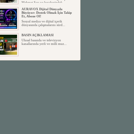
Mehmet Sarı ve beraberindek...
AURAVOX Dijital Dünyada
Büyüyor: Destek Olmak İçin Takip
Et, Abone Ol!
Sosyal medya ve dijital içerik
dünyasında çalışmalarını sürd...
BASIN AÇIKLAMASI
Ulusal basında ve televizyon
kanallarında yerli ve milli muz...
MHP ANAMUR İLÇE
YÖNETİMİNDE YENİ GÖREV
DAĞILIMI BELLİ OLDU
Milliyetçi Hareket Partisi (MHP)
Anamur İlçe Başkanlığı, yen...
SİYASETİN TAŞLARI YENİDEN
DİZİLİYOR
Anamur'dan yükselen siyasi değişim,
Türkiye'deki yeni dönemi...
ANKA-DER 33 (Anamur Kalkınma
Kültür Turizm Tarım ve Dayanışma
Derneği) DUYURU ;
Anamur Kalkınma Kültür Turizm
Tarım ve Dayanışma Derneği (ANKA-
D...