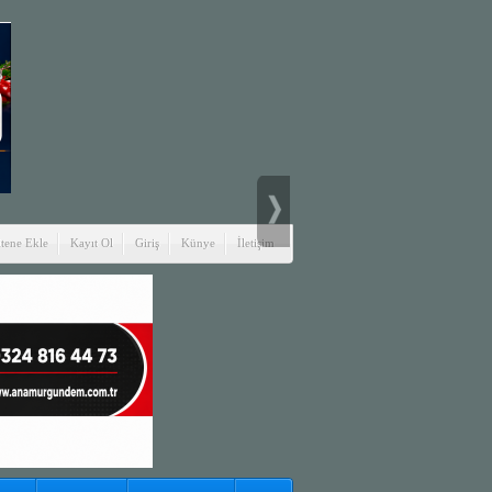
itene Ekle
Kayıt Ol
Giriş
Künye
İletişim