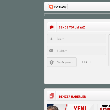
SENDE YORUM YAZ
1+3 = ?
BENZER HABERLER