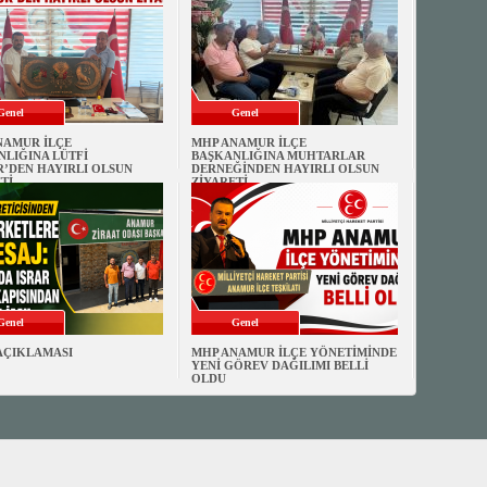
Genel
Genel
NAMUR İLÇE
MHP ANAMUR İLÇE
LIĞINA LÜTFİ
BAŞKANLIĞINA MUHTARLAR
’DEN HAYIRLI OLSUN
DERNEĞİNDEN HAYIRLI OLSUN
Tİ
ZİYARETİ
Genel
Genel
AÇIKLAMASI
MHP ANAMUR İLÇE YÖNETİMİNDE
YENİ GÖREV DAĞILIMI BELLİ
OLDU