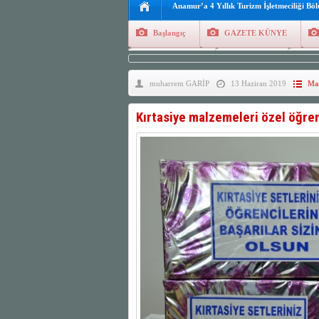
Anamur’a 4 Yıllık Turizm İşletmeciliği Bö
Başlangıç
GAZETE KÜNYE
Tüm Yazarlar
Manşetler
G
muharrem GARİP
13 Haziran 2019
Man
Finans
Kayıt Ol
Kırtasiye malzemeleri özel öğre