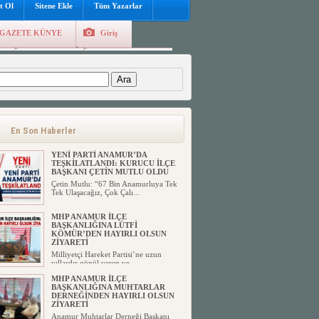
t Ol
Sitene Ekle
Tüm Yazarlar
GAZETE KÜNYE
Giriş
e
Kayıt Ol
Hava Durumu
:
En Son Haberler
YENİ PARTİ ANAMUR’DA
TEŞKİLATLANDI: KURUCU İLÇE
BAŞKANI ÇETİN MUTLU OLDU
Çetin Mutlu: “67 Bin Anamurluya Tek
Tek Ulaşacağız, Çok Çalı...
MHP ANAMUR İLÇE
BAŞKANLIĞINA LÜTFİ
KÖMÜR’DEN HAYIRLI OLSUN
ZİYARETİ
Milliyetçi Hareket Partisi’ne uzun
yıllardır gönül veren ve ...
MHP ANAMUR İLÇE
BAŞKANLIĞINA MUHTARLAR
DERNEĞİNDEN HAYIRLI OLSUN
ZİYARETİ
Anamur Muhtarlar Derneği Başkanı