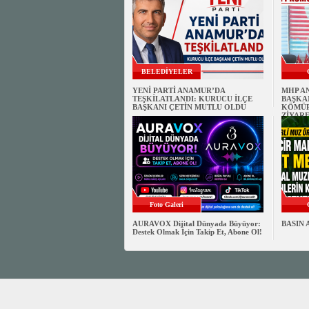
BELEDİYELER
YENİ PARTİ ANAMUR’DA
MHP A
TEŞKİLATLANDI: KURUCU İLÇE
BAŞKAN
BAŞKANI ÇETİN MUTLU OLDU
KÖMÜR
ZİYARE
Foto Galeri
AURAVOX Dijital Dünyada Büyüyor:
BASIN 
Destek Olmak İçin Takip Et, Abone Ol!