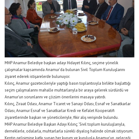
MHP Anamur Belediye başkan adayı Hidayet Kılınç, seçime yönelik
çalışmalar kapsamında Anamur’da bulunan Sivil Toplum Kuruluşlarını
ziyaret ederek istişarelerde bulunuyor.
Kılınç, Anamur gazetecileriyle yaptığı basın toplantısıyla birlikte başlattığı
seçim çalışmalarını mahalle muhtarlarıyla bir araya gelerek sürdürdü ve
Anamur’un sorunlarını ve çözüm önerilerini masaya yatırdı.
Kılınç, Ziraat Odası, Anamur Ticaret ve Sanayi Odası, Esnaf ve Sanatkarlar
Odası, Anamur Esnaf ve Sanatkarlar Kredi ve Kefalet Kooperatifi
ziyaretlerinde başkan ve yöneticileriyle, fikir alış verişinde bulundu.
MHP Anamur Belediye Başkan Adayı Kılınç; ‘Sivil toplum kuruluşlarıyla,
derneklerle, odalarla, muhtarlarla sürekli diyalog halinde olmak istiyorum.
Kentin gelişimine katkı sunan her kurum ve kuruluşla Anamur’un, geleceği