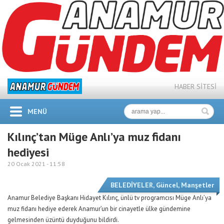
HABER SİTESİ
MENÜ
Kılınç’tan Müge Anlı’ya muz fidanı
hediyesi
20 Ocak 2021 -
11:58
BELEDİYELER
,
Güncel
,
Manşetler
Anamur Belediye Başkanı Hidayet Kılınç, ünlü tv programcısı Müge Anlı’ya
muz fidanı hediye ederek Anamur’un bir cinayetle ülke gündemine
gelmesinden üzüntü duyduğunu bildirdi.