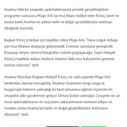
Anamur’daki bir cinayetin aydınlatılmasına yönelik gerçekleştirilen
programın sunucusu Müge Anlı’ya muz fidanı hediye eden Kılınç, tarım ve
turizm kenti Anamur’un adının tarihi ve doğal güzellikleriyle anılması
dileğinde bulundu.
Başkan Kılınç’a hediye için teşekkür eden Müge Anlı, “Hava soğuk olduğu
için muz fidanını stüdyoya getiremedik. Evimizin salonuna yerleştirdik.
Büyüyüp meyve verince fotoğrafını sizlerle paylaşacağız. Sayın Hidayet
Kılınç’a teşekkür ediyor, herkese Anamur’daki muz bahçelerini görmeyi
tavsiye ediyoruz” dedi.
Anamur Belediye Başkanı Hidayet Kılınç ise canlı yayında Müge Anlı
tarafından okunan mesajında, “Anamur insanların sevgi, saygı ve
hoşgörüyle birbirine yaklaştığı bir kent olmasına rağmen ilçemizin bir
cinayetle ülke gündemine geliyor olması bizleri üzmüştür. Cinayetin bir an
önce aydınlatılmasını ve suçluların yakalanmasını temenni ediyor ve
bundan sonra Anamur’un tarihi ve doğal güzellikleriyle anılmasını
diliyorum” dedi.