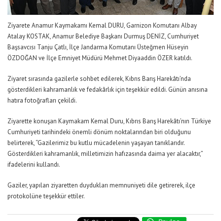
Ziyarete Anamur Kaymakamı Kemal DURU, Garnizon Komutanı Albay
Atalay KOSTAK, Anamur Belediye Başkanı Durmuş DENİZ, Cumhuriyet
Başsavcısı Tanju Çatlı, İlçe Jandarma Komutanı Üsteğmen Hüseyin
ÖZDOĞAN ve İlçe Emniyet Müdürü Mehmet Diyaaddin ÖZER katıldı.
Ziyaret sırasında gazilerle sohbet edilerek, Kıbrıs Barış Harekâtı’nda
gösterdikleri kahramanlık ve fedakârlık için teşekkür edildi. Günün anısına
hatıra fotoğrafları çekildi.
Ziyarette konuşan Kaymakam Kemal Duru, Kıbrıs Barış Harekâtı’nın Türkiye
Cumhuriyeti tarihindeki önemli dönüm noktalarından biri olduğunu
belirterek, “Gazilerimiz bu kutlu mücadelenin yaşayan tanıklarıdır.
Gösterdikleri kahramanlık, milletimizin hafızasında daima yer alacaktır,”
ifadelerini kullandı.
Gaziler, yapılan ziyaretten duydukları memnuniyeti dile getirerek, ilçe
protokolüne teşekkür ettiler.