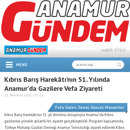
HABER SİTESİ
MENÜ
Kıbrıs Barış Harekâtı’nın 51. Yılında
Anamur’da Gazilere Vefa Ziyareti
21 Temmuz 2025 -
17:21
Foto Galeri
,
Genel
,
Güncel
,
Manşetler
Kıbrıs Barış Harekâtı’nın 51. yıl dönümü dolayısıyla Anamur’da Kıbrıs
gazilerine yönelik anlamlı bir ziyaret gerçekleştirildi. Program kapsamında,
Türkiye Muharip Gaziler Derneği Anamur Temsilciliği ziyaret edilerek Kıbrıs