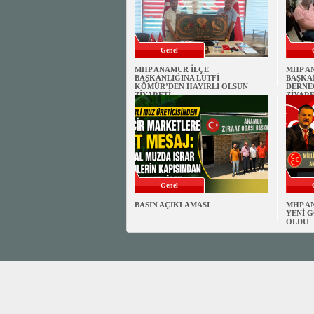
Genel
MHP ANAMUR İLÇE
MHP A
BAŞKANLIĞINA LÜTFİ
BAŞKA
KÖMÜR’DEN HAYIRLI OLSUN
DERNE
ZİYARETİ
ZİYARE
Genel
BASIN AÇIKLAMASI
MHP A
YENİ G
OLDU