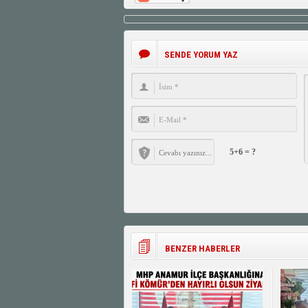
SENDE YORUM YAZ
5+6 = ?
BENZER HABERLER