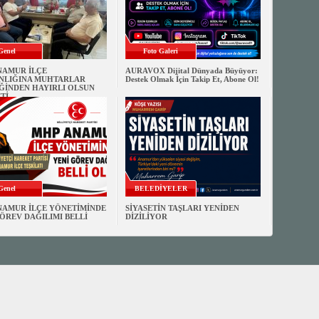
Genel
Foto Galeri
NAMUR İLÇE
AURAVOX Dijital Dünyada Büyüyor:
NLIĞINA MUHTARLAR
Destek Olmak İçin Takip Et, Abone Ol!
ĞİNDEN HAYIRLI OLSUN
Tİ
Genel
BELEDİYELER
NAMUR İLÇE YÖNETİMİNDE
SİYASETİN TAŞLARI YENİDEN
ÖREV DAĞILIMI BELLİ
DİZİLİYOR