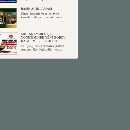
BASIN AÇIKLAMASI
Ulusal basında ve televizyon
kanallarında yerli ve milli muz...
MHP ANAMUR İLÇE
YÖNETİMİNDE YENİ GÖREV
DAĞILIMI BELLİ OLDU
Milliyetçi Hareket Partisi (MHP)
Anamur İlçe Başkanlığı, yen...
SİYASETİN TAŞLARI YENİDEN
DİZİLİYOR
Anamur'dan yükselen siyasi değişim,
Türkiye'deki yeni dönemi...
ANKA-DER 33 (Anamur Kalkınma
Kültür Turizm Tarım ve Dayanışma
Derneği) DUYURU ;
Anamur Kalkınma Kültür Turizm
Tarım ve Dayanışma Derneği (ANKA-
D...
Anamur Belediye Başkanı Durmuş
Deniz, CHP’den İstifa Etti:
Anamur Belediye Başkanı Durmuş
Deniz, CHP’den İstifa Etti: “Bu, ...