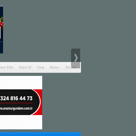
itene Ekle
Kayıt Ol
Giriş
Künye
İletişim