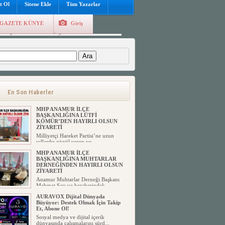
t Ol
Sitene Ekle
Tüm Yazarlar
GAZETE KÜNYE
Giriş
e
Kayıt Ol
Hava Durumu
:
En Son Haberler
MHP ANAMUR İLÇE
BAŞKANLIĞINA LÜTFİ
KÖMÜR’DEN HAYIRLI OLSUN
ZİYARETİ
Milliyetçi Hareket Partisi’ne uzun
yıllardır gönül veren ve ...
MHP ANAMUR İLÇE
BAŞKANLIĞINA MUHTARLAR
DERNEĞİNDEN HAYIRLI OLSUN
ZİYARETİ
Anamur Muhtarlar Derneği Başkanı
Mehmet Sarı ve beraberindek...
AURAVOX Dijital Dünyada
Büyüyor: Destek Olmak İçin Takip
Et, Abone Ol!
Sosyal medya ve dijital içerik
dünyasında çalışmalarını sürd...