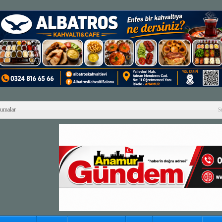
Cumalar
S