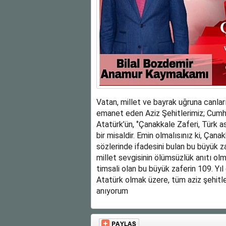
Vatan, millet ve bayrak uğruna canla
emanet eden Aziz Şehitlerimiz; Cumh
Atatürk’ün, ‘’Çanakkale Zaferi, Türk a
bir misaldir. Emin olmalısınız ki, Çana
sözlerinde ifadesini bulan bu büyük z
millet sevgisinin ölümsüzlük anıtı olm
timsali olan bu büyük zaferin 109. Y
Atatürk olmak üzere, tüm aziz şehitle
anıyorum