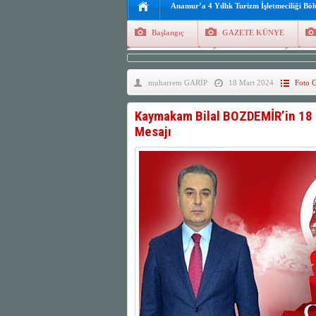
Anamur’a 4 Yıllık Turizm İşletmeciliği Bö
Başlangıç
GAZETE KÜNYE
Tüm Yazarlar
Manşetler
G
muharrem GARİP
18 Mart 2024
Foto G
Finans
Kayıt Ol
Kaymakam Bilal BOZDEMİR’in 18 
Mesajı