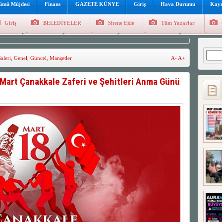
lümü Müjdesi
Finans
GAZETE KÜNYE
Giriş
Hava Durumu
Kayı
Giriş
BELEDİYELER
Sitene Ekle
Tüm Yazarlar
üncel
Genel
Foto Galeri
Hava Durumu
Sitene Ekl
Arama
aleri
,
Genel
,
Güncel
,
Manşetler
A-
A+
Mart Çanakkale Zaferi ve Şehitleri Anma Günü