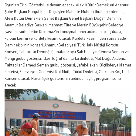
Oyunları Ekibi Gösterisi ile devam edecek. Alevi Kültür Dernekleri Anamur
Şube Başkanı Nurgül Er’in, Kaşdişlen Mahalle Muhtarı İbrahim Erdem’in,
Alevi Kültür Dernekleri Genel Başkanı Genel Başkanı Doğan Demir’in,
Anamur Belediye Başkanı Mehmet Türe ve Mersin Büyükşehir Belediye
Başkanı Burhanettin Kocamaz’ın konuşmalarının ardından açılış duası,
kurban kesimi ve kurdele kesimi olacak. Kurdele kesiminden sonra Sade
Demir ekibi’nin konseri, Anamur Belediyesi Türk Halk Müziği Korosu
Konseri, Tahtacılar Derneği Çamalan Köyü Şah Hüseyin Cemevi Semah ve
Mengi grubu gösterisi, İlker Toğrul’dan türkü dinletisi, Mut Doğu Akdeniz
Tahtacılar Derneği Semah grubu gösterisi, Şafak-Hakan Küçükderya klarnet
dinletisi, Sinevizyon Gösterisi, Kul Mutlu Türkü Dinletisi, Gülcihan Koç Halk
Konseri olacak. Havai fişek gösterisinin ardından açılış programı sona
erecek.