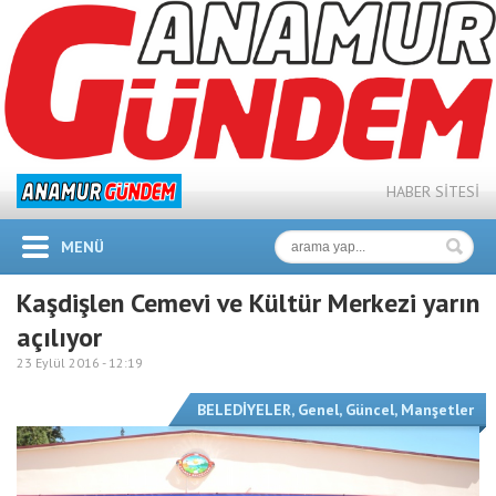
HABER SİTESİ
MENÜ
Kaşdişlen Cemevi ve Kültür Merkezi yarın
açılıyor
23 Eylül 2016 -
12:19
BELEDİYELER
,
Genel
,
Güncel
,
Manşetler