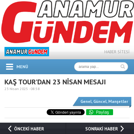
HABER SİTESİ
MENÜ
KAŞ TOUR’DAN 23 NİSAN MESAJI
23 Nisan 2025 -
08:58
Genel
,
Güncel
,
Manşetler
ÖNCEKİ HABER
SONRAKİ HABER