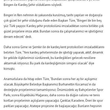
Bingen ile Kardeş Şehir olduklarını söyledi.
Bingen’in Ren nehrinin iki yakasında kurulmuş, tarihi yapıları ve doğasıyla
çok güzel bir şehir olduğunu ifade eden Başkan Türe, “Bingen’de bin beş
yüz Türk yaşıyor. Kardeş şehir protokolünü imzaladıktan sonra birlikte çok
güzel projelere imza attık. Bundan sonra da çalışmalarımız ve işbirliğimiz
devam edecek” dedi.
Daha sonra Girne ve Şemkir ile de kardeş kent protokolleri imzaladıklarını
belirten Türe, “Yeni kardeş şehirlerimizle de işbirliği yaparak, aktif, dinamik
bir şekilde ilişkilerimizi sürdürerek, bu kardeşlikleri gelecek nesillere
aktarmak istiyoruz. Bu park da kardeşliğimizin simgesi olacak” diye
konuştu.
Anamurlulara da hitap eden Türe, “Bundan sonra her ay bir açılışımız
olacak. Büyükşehir Belediye Başkanımız Burhanettin Kocamaz’ın da
desteğiyle projelerimizi tamamlıyoruz. Önümüzdeki ay Bahçelievler Spor
Parkı, sonra Köşekbükü Mağarası, daha sonra da düğün salonu ve tenis
kortları projelerinin açılışlarını yapacağız. Çarıklar, Karadere, Ören’de spor
parkları yapacağız. Atatepe projesine de başlayacağız. Bunların hepsinin