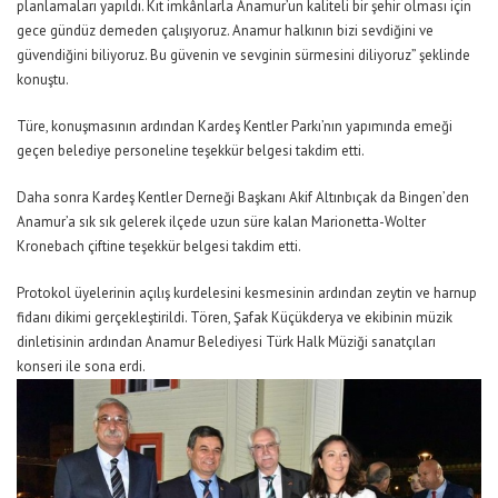
planlamaları yapıldı. Kıt imkânlarla Anamur’un kaliteli bir şehir olması için
gece gündüz demeden çalışıyoruz. Anamur halkının bizi sevdiğini ve
güvendiğini biliyoruz. Bu güvenin ve sevginin sürmesini diliyoruz” şeklinde
konuştu.
Türe, konuşmasının ardından Kardeş Kentler Parkı’nın yapımında emeği
geçen belediye personeline teşekkür belgesi takdim etti.
Daha sonra Kardeş Kentler Derneği Başkanı Akif Altınbıçak da Bingen’den
Anamur’a sık sık gelerek ilçede uzun süre kalan Marionetta-Wolter
Kronebach çiftine teşekkür belgesi takdim etti.
Protokol üyelerinin açılış kurdelesini kesmesinin ardından zeytin ve harnup
fidanı dikimi gerçekleştirildi. Tören, Şafak Küçükderya ve ekibinin müzik
dinletisinin ardından Anamur Belediyesi Türk Halk Müziği sanatçıları
konseri ile sona erdi.