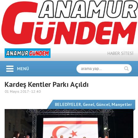
HABER SİTESİ
MENÜ
Kardeş Kentler Parkı Açıldı
01 Mayıs 2017 -
12:40
BELEDİYELER
,
Genel
,
Güncel
,
Manşetler