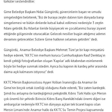
türküler seslendirdiler.
Girne Belediye Başkanı Nidai Güngördü, güvercinlerin başarı ve umudu
simgelediğini belirterek, “Biz de buraya zeytin dalının tüm dünyada barışı
simgelemesi ve bütün dinlerde kutsal kabul edilmesi nedeniyle 3 zeytin
fidanı getirdik. Bu fidanlar ileride büyüyecek ve çocuklarımız burayı ziyaret
ettiğinde gölgesinde oturacaklar. Gelecek nesiller bugün attığımız adımın
devamını getirecekler. Sizlere Girne halkının selamını getirdim” dedi.
Güngördü, Anamur Belediye Başkanı Mehmet Türe’ye bir kapı minyatürü
hediye ederek, “KKTC’nin merhum kurucu Cumhurbaşkanı Rauf Denktaş’ın
kendi çektiği fotoğraflardan oluşan ‘Kapılar’ adlı kitabından esinlenerek
böyle bir hediye sunmak istedim. Ayrıca bu kapının iki kardeş şehir arasında
daima açık kalmasını istiyoruz” dedi.
KKTC Mersin Başkonsolosu Ayşen Volkan İnanıroğlu da Anamur ile
Girne’nin birçok ortak özelliği olduğunu ifade ederek, “Biz zaten kardeştik.
Şimdi bu anlaşma ile kardeşliğimizi pekiştirdik. Kıbrıs Türk Halkı için Mersin
çok önemli bir şehirdir. Birincisi Kıbrıs Barış Harekâtı’ndaki önemi diğeri ise
ambargolar nedeniyle KKTC’nin dünyaya açılan tek ticaret kapısı olan
Mersin Limanı’nıdır. Anamur halkı da KKTC Su Temin Projesi kapsamında