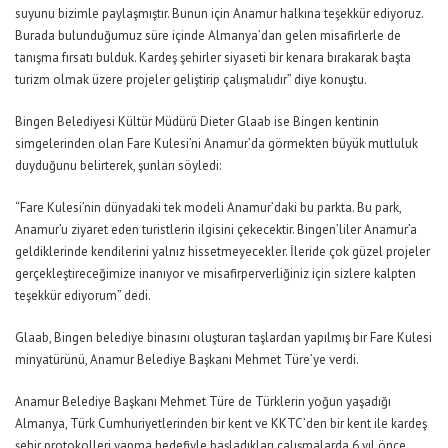
suyunu bizimle paylaşmıştır. Bunun için Anamur halkına teşekkür ediyoruz.
Burada bulunduğumuz süre içinde Almanya’dan gelen misafirlerle de
tanışma fırsatı bulduk. Kardeş şehirler siyaseti bir kenara bırakarak başta
turizm olmak üzere projeler geliştirip çalışmalıdır” diye konuştu.
Bingen Belediyesi Kültür Müdürü Dieter Glaab ise Bingen kentinin
simgelerinden olan Fare Kulesi’ni Anamur’da görmekten büyük mutluluk
duyduğunu belirterek, şunları söyledi:
“Fare Kulesi’nin dünyadaki tek modeli Anamur’daki bu parkta. Bu park,
Anamur’u ziyaret eden turistlerin ilgisini çekecektir. Bingen’liler Anamur’a
geldiklerinde kendilerini yalnız hissetmeyecekler. İleride çok güzel projeler
gerçekleştireceğimize inanıyor ve misafirperverliğiniz için sizlere kalpten
teşekkür ediyorum” dedi.
Glaab, Bingen belediye binasını oluşturan taşlardan yapılmış bir Fare Kulesi
minyatürünü, Anamur Belediye Başkanı Mehmet Türe’ye verdi.
Anamur Belediye Başkanı Mehmet Türe de Türklerin yoğun yaşadığı
Almanya, Türk Cumhuriyetlerinden bir kent ve KKTC’den bir kent ile kardeş
şehir protokolleri yapma hedefiyle başladıkları çalışmalarda 6 yıl önce