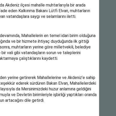
a Akdeniz ilçesi mahalle muhtarlarıyla bir arada
de eden Kalkınma Bakanı Lütfi Elvan, muhtarların
n vatandaşlara saygı ve selamlarını iletti.
evamında, Mahallelerin en temel idari birim olduğuna
ğında ve bir hizmete ihtiyaç duyduğunda ilk gittiği
sonra, muhtarların yerine göre milletvekili, belediye
r vali gibi vatandaşların sorun ve taleplerini
e aktarmaya çalıştıklarını kaydetti.
en yerine getirerek Mahallelerine ve Akdeniz’e sahip
a teşekkür ederek sürdüren Bakan Elvan, Mahallelerdeki
ayısıyla da Mersinimizdeki huzur anlamına geldiğini
uyla ve Devletin birimleriyle işbirliği yaptıkları oranda
n artacağını dile getirdi.