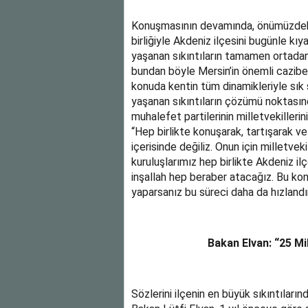
Konuşmasının devamında, önümüzdeki
birliğiyle Akdeniz ilçesini bugünle kı
yaşanan sıkıntıların tamamen ortadan
bundan böyle Mersin’in önemli cazibe m
konuda kentin tüm dinamikleriyle sık s
yaşanan sıkıntıların çözümü noktasında
muhalefet partilerinin milletvekilleri
“Hep birlikte konuşarak, tartışarak ve
içerisinde değiliz. Onun için milletve
kuruluşlarımız hep birlikte Akdeniz i
inşallah hep beraber atacağız. Bu konu
yaparsanız bu süreci daha da hızlandı
Bakan Elvan: “25 Mi
Sözlerini ilçenin en büyük sıkıntıları