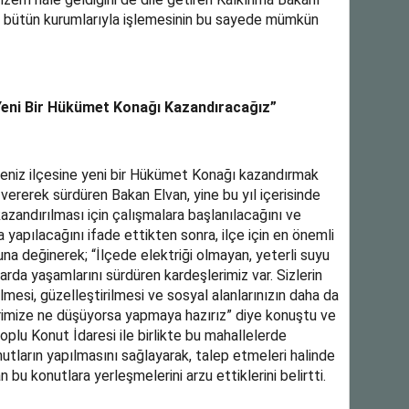
e bütün kurumlarıyla işlemesinin bu sayede mümkün
Yeni Bir Hükümet Konağı Kazandıracağız”
eniz ilçesine yeni bir Hükümet Konağı kazandırmak
 vererek sürdüren Bakan Elvan, yine bu yıl içerisinde
azandırılması için çalışmalara başlanılacağını ve
rsa yapılacağını ifade ettikten sonra, ilçe için en önemli
una değinerek; “İlçede elektriği olmayan, yeterli suyu
larda yaşamlarını sürdüren kardeşlerimiz var. Sizlerin
ilmesi, güzelleştirilmesi ve sosyal alanlarınızın daha da
erimize ne düşüyorsa yapmaya hazırız” diye konuştu ve
oplu Konut İdaresi ile birlikte bu mahallelerde
tların yapılmasını sağlayarak, talep etmeleri halinde
u konutlara yerleşmelerini arzu ettiklerini belirtti.