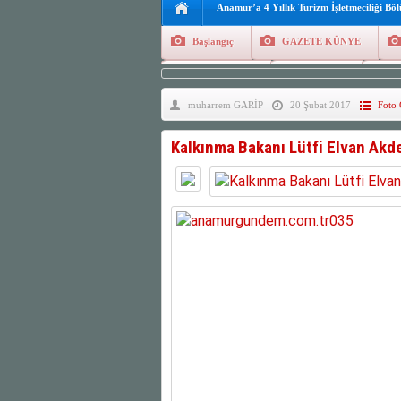
Anamur’a 4 Yıllık Turizm İşletmeciliği Bö
Başlangıç
GAZETE KÜNYE
Tüm Yazarlar
Manşetler
G
muharrem GARİP
20 Şubat 2017
Foto 
Finans
Kayıt Ol
Kalkınma Bakanı Lütfi Elvan Akd