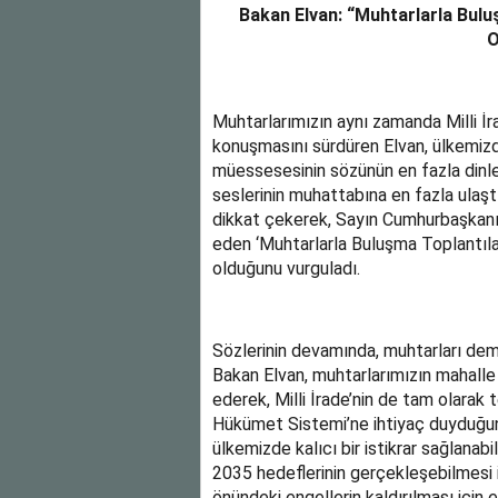
Bakan Elvan: “Muhtarlarla Bulu
O
Muhtarlarımızın aynı zamanda Milli İra
konuşmasını sürdüren Elvan, ülkemizd
müessesesinin sözünün en fazla dinlend
seslerinin muhattabına en fazla ula
dikkat çekerek, Sayın Cumhurbaşkanı
eden ‘Muhtarlarla Buluşma Toplantılar
olduğunu vurguladı.
Sözlerinin devamında, muhtarları demo
Bakan Elvan, muhtarlarımızın mahalle ö
ederek, Milli İrade’nin de tam olarak 
Hükümet Sistemi’ne ihtiyaç duyduğun
ülkemizde kalıcı bir istikrar sağlana
2035 hedeflerinin gerçekleşebilmesi i
önündeki engellerin kaldırılması için 