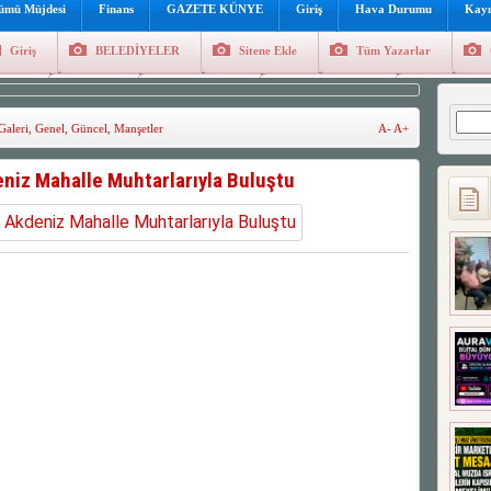
lümü Müjdesi
Finans
GAZETE KÜNYE
Giriş
Hava Durumu
Kayı
Giriş
BELEDİYELER
Sitene Ekle
Tüm Yazarlar
üncel
Genel
Foto Galeri
Hava Durumu
Sitene Ekl
Arama
Galeri
,
Genel
,
Güncel
,
Manşetler
A-
A+
eniz Mahalle Muhtarlarıyla Buluştu