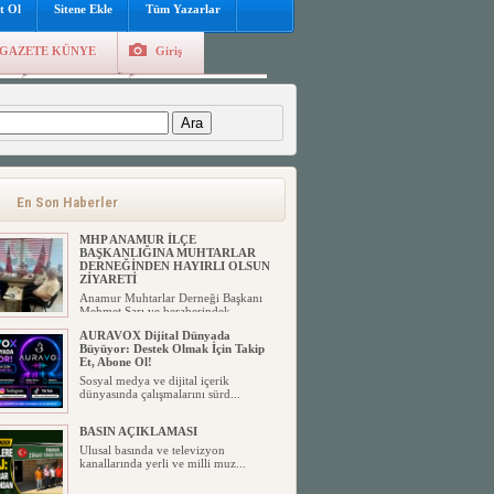
t Ol
Sitene Ekle
Tüm Yazarlar
GAZETE KÜNYE
Giriş
e
Kayıt Ol
Hava Durumu
:
MHP ANAMUR İLÇE
BAŞKANLIĞINA LÜTFİ
KÖMÜR’DEN HAYIRLI OLSUN
ZİYARETİ
En Son Haberler
Milliyetçi Hareket Partisi’ne uzun
yıllardır gönül veren ve ...
MHP ANAMUR İLÇE
BAŞKANLIĞINA MUHTARLAR
DERNEĞİNDEN HAYIRLI OLSUN
ZİYARETİ
Anamur Muhtarlar Derneği Başkanı
Mehmet Sarı ve beraberindek...
AURAVOX Dijital Dünyada
Büyüyor: Destek Olmak İçin Takip
Et, Abone Ol!
Sosyal medya ve dijital içerik
dünyasında çalışmalarını sürd...
BASIN AÇIKLAMASI
Ulusal basında ve televizyon
kanallarında yerli ve milli muz...