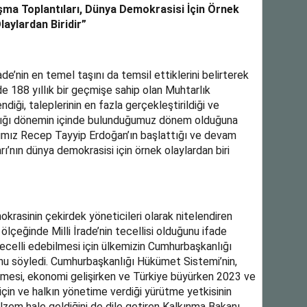
şma Toplantıları, Dünya Demokrasisi İçin Örnek
laylardan Biridir”
de’nin en temel taşını da temsil ettiklerini belirterek
e 188 yıllık bir geçmişe sahip olan Muhtarlık
iği, taleplerinin en fazla gerçekleştirildiği ve
ştığı dönemin içinde bulunduğumuz dönem olduğuna
mız Recep Tayyip Erdoğan’ın başlattığı ve devam
ı’nın dünya demokrasisi için örnek olaylardan biri
krasinin çekirdek yöneticileri olarak nitelendiren
lçeğinde Milli İrade’nin tecellisi olduğunu ifade
tecelli edebilmesi için ülkemizin Cumhurbaşkanlığı
u söyledi. Cumhurbaşkanlığı Hükümet Sistemi’nin,
bilmesi, ekonomi gelişirken ve Türkiye büyürken 2023 ve
çin ve halkın yönetime verdiği yürütme yetkisinin
elzem hale geldiğini de dile getiren Kalkınma Bakanı