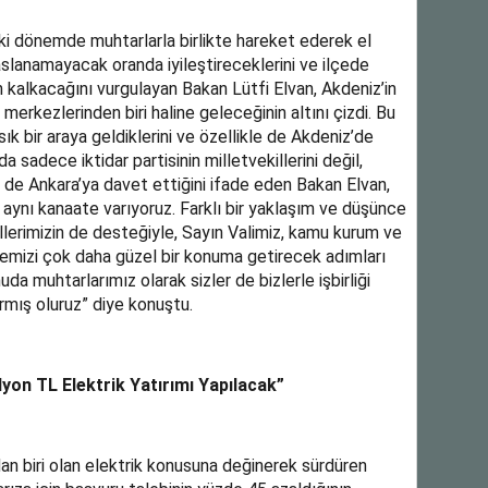
 dönemde muhtarlarla birlikte hareket ederek el
yaslanamayacak oranda iyileştireceklerini ve ilçede
 kalkacağını vurgulayan Bakan Lütfi Elvan, Akdeniz’in
erkezlerinden biri haline geleceğinin altını çizdi. Bu
ık bir araya geldiklerini ve özellikle de Akdeniz’de
 sadece iktidar partisinin milletvekillerini değil,
ni de Ankara’ya davet ettiğini ifade eden Bakan Elvan,
 aynı kanaate varıyoruz. Farklı bir yaklaşım ve düşünce
killerimizin de desteğiyle, Sayın Valimiz, kamu kurum ve
lçemizi çok daha güzel bir konuma getirecek adımları
da muhtarlarımız olarak sizler de bizlerle işbirliği
rmış oluruz” diye konuştu.
lyon TL Elektrik Yatırımı Yapılacak”
ndan biri olan elektrik konusuna değinerek sürdüren