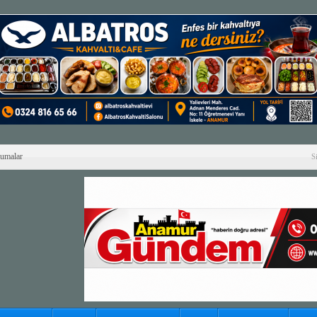
Cumalar
S