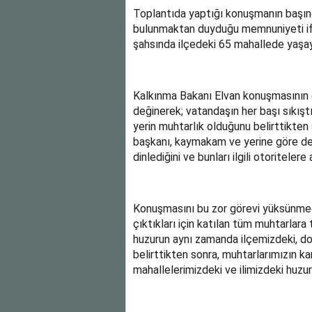
Toplantıda yaptığı konuşmanın başınd
bulunmaktan duyduğu memnuniyeti ifa
şahsında ilçedeki 65 mahallede yaşaya
Kalkınma Bakanı Elvan konuşmasının d
değinerek; vatandaşın her başı sıkıştı
yerin muhtarlık olduğunu belirttikten 
başkanı, kaymakam ve yerine göre de bi
dinlediğini ve bunları ilgili otoriteler
Konuşmasını bu zor görevi yüksünmed
çıktıkları için katılan tüm muhtarlar
huzurun aynı zamanda ilçemizdeki, dol
belirttikten sonra, muhtarlarımızın kam
mahallelerimizdeki ve ilimizdeki huzuru