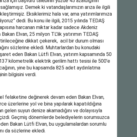
rıza için başvuru talebinin yüzde 45 azaldığının
 sağlamışız. Demek ki vatandaşlarımızın arıza ile ilgili
kleştirmişiz. Eksiklerimiz hala var, ama yatırımlarımıza
yoruz” dedi. Bu konu ile ilgili, 2015 yılında TEDAŞ
tyapısına harcanan miktar kadar sadece Akdeniz
en Bakan Elvan, 25 milyon TL’lik yatırımın TEDAŞ
tirileceğine dikkat çekerek, acil bir durum olması
cağını sözlerine ekledi. Muhtarlardan bu konudaki
işaret eden Bakan Lütfi Elvan, yatırım kapsamında 50
37 kilometrelik elektrik gerilim hattı tesisi ile 500’e
lacağının, yine bu kapsamda 825 adet aydınlatma
n bilgisini verdi.
el felaketine değinerek devam eden Bakan Elvan,
ce üzerlerine yol ve bina yapılarak kapatıldığına
an gelen suyun denize akamadığını ve dolayısıyla
nı çizdi. Geçmiş dönemlerde belediyelerin sorumsuzca
deden Bakan Lütfi Elvan, bu uygulamalardan sorumlu
nı da sözlerine ekledi.