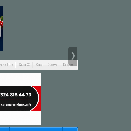
itene Ekle
Kayıt Ol
Giriş
Künye
İletişim