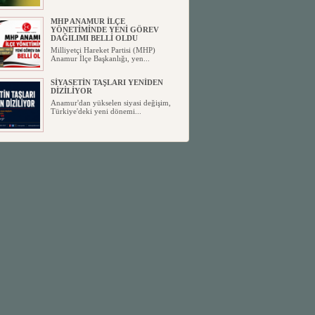
MHP ANAMUR İLÇE
YÖNETİMİNDE YENİ GÖREV
DAĞILIMI BELLİ OLDU
Milliyetçi Hareket Partisi (MHP)
Anamur İlçe Başkanlığı, yen...
SİYASETİN TAŞLARI YENİDEN
DİZİLİYOR
Anamur'dan yükselen siyasi değişim,
Türkiye'deki yeni dönemi...
ANKA-DER 33 (Anamur Kalkınma
Kültür Turizm Tarım ve Dayanışma
Derneği) DUYURU ;
Anamur Kalkınma Kültür Turizm
Tarım ve Dayanışma Derneği (ANKA-
D...
Anamur Belediye Başkanı Durmuş
Deniz, CHP’den İstifa Etti:
Anamur Belediye Başkanı Durmuş
Deniz, CHP’den İstifa Etti: “Bu, ...
İŞ İNSANI ABDULNASIR
AYDIN’DAN KIZI BÜŞRA’YA
UNUTULMAZ DÜĞÜN
Anamur Yılın Düğününde Buluştu
Yoğun Katılım, Kusursuz ...