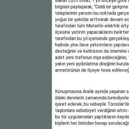
Bakan Lütfi Elvan, 1 yıl önceye göre a
bilgisini paylaşarak, “Ciddi bir gelişme
taleplerinin yarısını bu noktada gerçe
yoğun bir şekilde arttırarak devam edi
tarafından tüm Mersin’in elektrik al
ilçesine yatırım yapacaklarını belirt
tarafından bu yıl içerisinde gerçekleş
halinde yine ilave yatırımların yapıla
desteğinin ve katkısının da önemine 
adet yeni trafonun inşa edileceğinin, 1
yakın yeni aydınlatma direğinin kuru
armatörünün de ilçeye tesis edileceğini
Konuşmasına Aralık ayında yaşanan s
ildeki derelerin zamanında belediyeler
işaret ederek, bu sebeple Toroslar’d
taşkınlara sebebiyet verdiğinin altı
bu tür uygulamaları yaptıklarını kay
kişilerin her birinden hesap sorulacağı