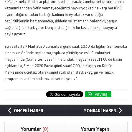
8 Mart Emekçi Kadınlar platform üyeleri olarak; Cumhuriyet devrimlerinin
kazanımlarından ödün vermeyeceğimizi haykırıyor, kadına karşı her türlü
ayırımcılığın ortadan kalktığı, kadının birey olarak var olduğu,
özgürlüklerinin kısıtlanmadığı, şiddetin ve istismarın önlendiği, barışın
sağlandığı bir Türkiye ve Dünya istediğimizi bir kez daha kamuoyuyla
paylaşıyoruz.
Bu vesile ile 7 Mart 2020 Cumartesi günü saat: 10:30’ da Eğitim Sen sendika
binamızın önünde toplanma, topluca yürüyüş ve eski Cumhuriyet
meydanında (Cumartesi pazarının altındaki meydan) saat:11:00’de basın
açıklaması, 8 Mart 2020 Pazar günü saat:17:00’de Kaşdişlen Kültür
Merkezinde ücretsiz olarak sunulacak olan slayt, skeç, şiir ve müzik
programımıza tüm halkımızı davet ediyoruz.”
ÖNCEKİ HABER
SONRAKİ HABER
Yorumlar
(0)
Yorum Yapın