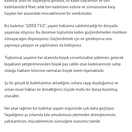
kadınlar arası bir dayanışma günüdür, bir kadın bayramıdır ve tüm
kadınlarındır.8 Mart, artık tüm kadınların ezilme ve sömürüsüne karşı
hayatın her alanındaki mücadelesinin bir sembolüdür.
Biz kadınlar; “ŞİDDETSİZ”, yaşam haklarına saldırılmadığı bir dünyada
yaşamayı istiyoruz. Bu durumun toplumda kadını güçlendirmeden mümkün
olmayacağını düşünüyoruz. Güçlendirmek için ne gerekiyorsa onu
yapmaya çalışıyor ve yapılmasını da bekliyoruz.
Toplumsal yaşamın her alanında büyük sorumluluklar yüklenen, gelecek
kuşakların yetiştirilmesinden büyük pay sahibi olan kadınlarımızın sahip
olduğu hakların bilincine varmaları büyük önem taşımaktadır.
Şu bir gerçek ki; kadınlarımızı anladığımı, onlara saygı duyduğumuz ve
onları insan hakları ile donattığımız ölçüde mutlu bir dünya kurulmuş
olacaktır.
Her şeye rağmen biz kadınlar; yaşam örgüsünde çok daha güçlüyüz.
Yaşadığımız şu ortamda bile umudumuzu yitirmeden direnişlerimizin,
çabalarımızın, mücadelemizin süreceğine inancımız tamdır.