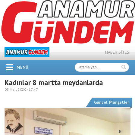
HABER SİTESİ
MENÜ
Kadınlar 8 martta meydanlarda
03 Mart 2020 -
17:47
Güncel
,
Manşetler