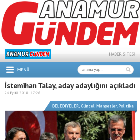
HABER SİTESİ
MENÜ
İstemihan Talay, aday adaylığını açıkladı
24 Eylül 2018 -
17:26
BELEDİYELER
,
Güncel
,
Manşetler
,
Politika