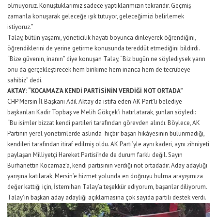
olmuyoruz. Konuştuklarımız sadece yaptıklarımızın tekrarıdır. Geçmiş
zamanla konuşarak geleceğe ışık tutuyor, geleceğimizi belirlemek
istiyoruz.”
Talay, bütün yaşamı, yöneticilik hayatı boyunca dinleyerek öğrendiğini,
öğrendiklerini de yerine getirme konusunda tereddüt etmediğini bildirdi.
“Bize güvenin, inanın” diye konuşan Talay, “Biz bugün ne söylediysek yarın
onu da gerçekleştirecek hem birikime hem inanca hem de tecrübeye
sahibiz” dedi.
AKTAY: “KOCAMAZ’A KENDİ PARTİSİNİN VERDİĞİ NOT ORTADA”
CHP Mersin İl Başkanı Adil Aktay da istifa eden AK Part’li belediye
başkanları Kadir Topbaş ve Melih Gökçek’i hatırlatarak, şunları söyledi:
“Bu isimler bizzat kendi partileri tarafından görevden alındı. Böylece, AK
Partinin yerel yönetimlerde aslında hiçbir başarı hikâyesinin bulunmadığı,
kendileri tarafından itiraf edilmiş oldu. AK Parti’yle aynı kaderi, aynı zihniyeti
paylaşan Milliyetçi Hareket Partisi’nde de durum farklı değil. Sayın
Burhanettin Kocamaz’a, kendi partisinin verdiği not ortadadır. Aday adaylığı
yarışına katılarak, Mersin’e hizmet yolunda en doğruyu bulma arayışımıza
değer kattığı için, İstemihan Talay’a teşekkür ediyorum, başarılar diliyorum.
Talay’ın başkan aday adaylığı açıklamasına çok sayıda partili destek verdi.