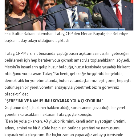
Eski Kültür Bakanı İstemihan Talay, CHP’den Mersin Büyükşehir Belediye
başkanı aday adayı olduğunu açıkladı.
Talay, CHP Mersin il binasında yaptığı basın açıklamasında, ilin geleceğini
belirlemek için hep beraber yola çıkmak amacıyla toplandıklarını söyledi.
Mersin’in insanların gelip huzur bulduğu, huzur içerisinde yaşadığı bir kent
olduğunu vurgulayan Talay, “Bu kenti, geleceğe hoşgörülü bir şekilde,
demokratik bir yönetim altında, bütün vatandaşlarımızı eşit gören, hepsiyle
bütünleşen bir yerel yönetim anlayışıyla yönetmek bizim görevimiz
olacaktır.” dedi.
“ŞEREFİMİ VE NAMUSUMU KOYARAK YOLA ÇIKIYORUM”
Güçlünün değil, haklının hakkını aldığı, sorunlarının çözüldüğü bir yerel
yönetim kuracaklarını aktaran Talay, şöyle konuştu:
“Ben bu yola çıkarken, 40 yıllık birikimimi, kendi adıma yaptığım üretimi,
adımı, ismimi ve bir ölçüde hepinizin önünde şerefimi ve namusumu
koyarak yola çıkıyorum. Biz hiçbir zaman yapacağız anlayışı içerisinde