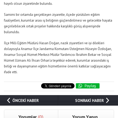
hayırlı olsun ziyaretinde bulundu.
Samimi bir ortamda gerçekleşen ziyarette, ilçede yürütülen eğitim
faaliyetleri, kurumlar arası iş birliğinin güçlendirilmesi ve gelecekte hayata
geçirilebilecek ortak projeler hakkında karşılıklı görüş alışverişinde
bulunuldu.
İlçe Milli Eğitim Müdürü Hasan Doğan, nazik ziyaretleri ve iyi dilekleri
dolayısıyla Anamur İlçe Jandarma Komutanı Üsteğmen Hüseyin Özdoğan,
Anamur Sosyal Hizmet Merkezi Müdür Yardımcısı İbrahim Bekar ve Sosyal
Hizmet Uzmanı Ali İhsan Orhan’a teşekkür ederek, kurumlar arasındaki iş
birliği ve dayanışmanın eğitim hizmetlerine önemli katkılar sağlayacağını
ifade etti.
ÖNCEKİ HABER
SONRAKİ HABER
Yorumlar
(0)
Yorum Yapın