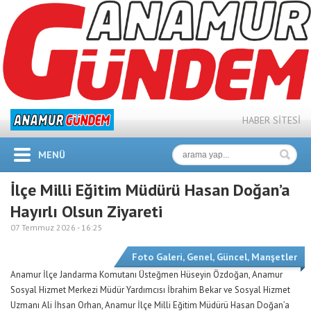
HABER SİTESİ
MENÜ
İlçe Milli Eğitim Müdürü Hasan Doğan’a
Hayırlı Olsun Ziyareti
07 Temmuz 2026 -
16:25
Foto Galeri
,
Genel
,
Güncel
,
Manşetler
Anamur İlçe Jandarma Komutanı Üsteğmen Hüseyin Özdoğan, Anamur
Sosyal Hizmet Merkezi Müdür Yardımcısı İbrahim Bekar ve Sosyal Hizmet
Uzmanı Ali İhsan Orhan, Anamur İlçe Milli Eğitim Müdürü Hasan Doğan’a