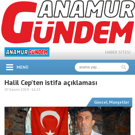
HABER SİTESİ
MENÜ
Halil Cep’ten istifa açıklaması
07 Kasım 2019 -
16:25
Güncel
,
Manşetler