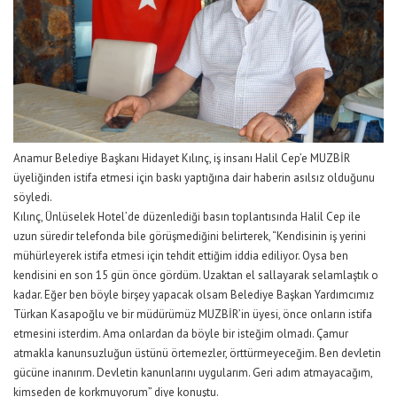
Anamur Belediye Başkanı Hidayet Kılınç, iş insanı Halil Cep’e MUZBİR
üyeliğinden istifa etmesi için baskı yaptığına dair haberin asılsız olduğunu
söyledi.
Kılınç, Ünlüselek Hotel’de düzenlediği basın toplantısında Halil Cep ile
uzun süredir telefonda bile görüşmediğini belirterek, “Kendisinin iş yerini
mühürleyerek istifa etmesi için tehdit ettiğim iddia ediliyor. Oysa ben
kendisini en son 15 gün önce gördüm. Uzaktan el sallayarak selamlaştık o
kadar. Eğer ben böyle birşey yapacak olsam Belediye Başkan Yardımcımız
Türkan Kasapoğlu ve bir müdürümüz MUZBİR’in üyesi, önce onların istifa
etmesini isterdim. Ama onlardan da böyle bir isteğim olmadı. Çamur
atmakla kanunsuzluğun üstünü örtemezler, örttürmeyeceğim. Ben devletin
gücüne inanırım. Devletin kanunlarını uygularım. Geri adım atmayacağım,
kimseden de korkmuyorum” diye konuştu.