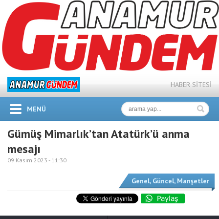
HABER SİTESİ
MENÜ
Gümüş Mimarlık’tan Atatürk’ü anma
mesajı
09 Kasım 2023 -
11:30
Genel
,
Güncel
,
Manşetler