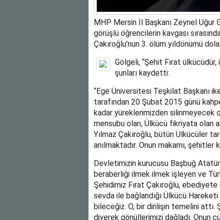
MHP Mersin İl Başkanı Zeynel Uğur Gö
görüşlü öğrencilerin kavgası sırasınd
Çakıroğlu’nun 3. ölüm yıldönümü dolay
Gölgeli, “Şehit Fırat ülkücüdür,
şunları kaydetti:
“Ege Üniversitesi Teşkilat Başkanı ik
tarafından 20 Şubat 2015 günü kahpe
kadar yüreklerimizden silinmeyecek ola
mensubu olan, Ülkücü fikriyata olan ai
Yılmaz Çakıroğlu, bütün Ülkücüler ta
anılmaktadır. Onun makamı, şehitler ka
Devletimizin kurucusu Başbuğ Atatürk
beraberliği ilmek ilmek işleyen ve Türk
Şehidimiz Fırat Çakıroğlu, ebediyete 
sevda ile bağlandığı Ülkücü Hareketi 
bileceğiz. O, bir dirilişin temelini attı.
diyerek gönüllerimizi dağladı. Onun cü