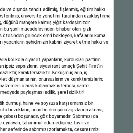
nde ve dışında tehdit edilmiş, fişlenmiş, eğitim hakkı
sterilmiş, üniversite yönetimi tarafından uzaklaştırma
ş, düğünü mahşere kalmış yiğit kardeşimizdir.
n bu şanlı mücadelesinden bihaber olan, gizli
s ötesinden gelecek emri bekleyen, kafalarını kuma
 yapanların şehidimizin kabrini ziyaret etme hakkı ve
rla kol kola siyaset yapanların, kurdukları partinin
n ipsiz sapsızların; siyasi rant amaçlı Şehit Fırat’ın
mazlıktır, karaktersizliktir. Kokuşmuşların, iş
 devlet düşmanlarının, onursuzların ve karaktersizlerin;
 malzemesi olarak kullanmak istemesi, sahte
 medyada paylaşması adilik, şerefsizliktir!
 dik durmuş, haine ve soysuza karşı amansız bir
ütü bozukların; onun bu duruşunu ağızlarına alması,
e çabası boşunadır, göz boyamadır. Sabrımızı da
ile oynayan, tahammül edemediğimiz tavır ve
 her seferinde sabrımızı zorlamakta, cesaretimizi