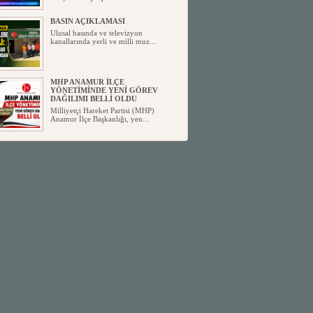
BASIN AÇIKLAMASI
Ulusal basında ve televizyon
kanallarında yerli ve milli muz...
MHP ANAMUR İLÇE
YÖNETİMİNDE YENİ GÖREV
DAĞILIMI BELLİ OLDU
Milliyetçi Hareket Partisi (MHP)
Anamur İlçe Başkanlığı, yen...
SİYASETİN TAŞLARI YENİDEN
DİZİLİYOR
Anamur'dan yükselen siyasi değişim,
Türkiye'deki yeni dönemi...
ANKA-DER 33 (Anamur Kalkınma
Kültür Turizm Tarım ve Dayanışma
Derneği) DUYURU ;
Anamur Kalkınma Kültür Turizm
Tarım ve Dayanışma Derneği (ANKA-
D...
Anamur Belediye Başkanı Durmuş
Deniz, CHP’den İstifa Etti:
Anamur Belediye Başkanı Durmuş
Deniz, CHP’den İstifa Etti: “Bu, ...