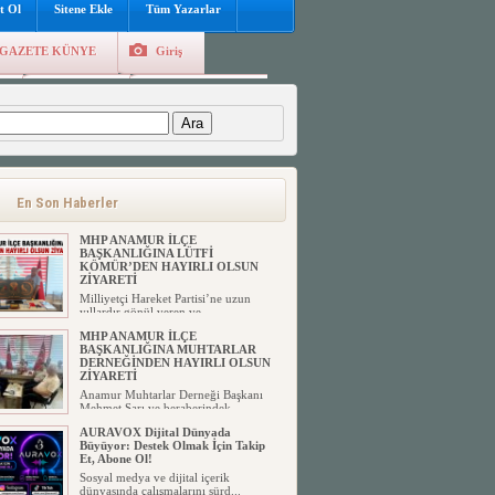
t Ol
Sitene Ekle
Tüm Yazarlar
GAZETE KÜNYE
Giriş
e
Kayıt Ol
Hava Durumu
:
En Son Haberler
MHP ANAMUR İLÇE
BAŞKANLIĞINA LÜTFİ
KÖMÜR’DEN HAYIRLI OLSUN
ZİYARETİ
Milliyetçi Hareket Partisi’ne uzun
yıllardır gönül veren ve ...
MHP ANAMUR İLÇE
BAŞKANLIĞINA MUHTARLAR
DERNEĞİNDEN HAYIRLI OLSUN
ZİYARETİ
Anamur Muhtarlar Derneği Başkanı
Mehmet Sarı ve beraberindek...
AURAVOX Dijital Dünyada
Büyüyor: Destek Olmak İçin Takip
Et, Abone Ol!
Sosyal medya ve dijital içerik
dünyasında çalışmalarını sürd...