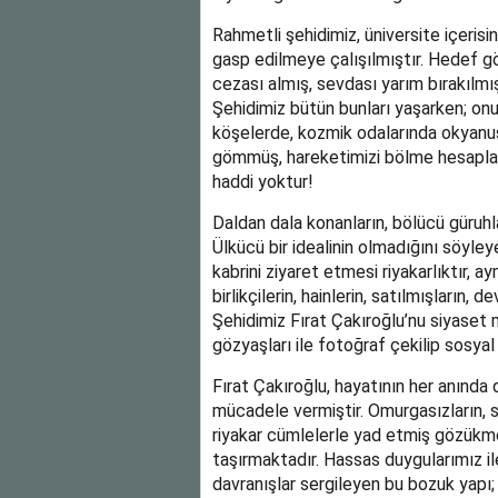
Rahmetli şehidimiz, üniversite içerisi
gasp edilmeye çalışılmıştır. Hedef gö
cezası almış, sevdası yarım bırakılmı
Şehidimiz bütün bunları yaşarken; onu
köşelerde, kozmik odalarında okyanu
gömmüş, hareketimizi bölme hesapları
haddi yoktur!
Daldan dala konanların, bölücü güruhla
Ülkücü bir idealinin olmadığını söyleye
kabrini ziyaret etmesi riyakarlıktır, ay
birlikçilerin, hainlerin, satılmışların,
Şehidimiz Fırat Çakıroğlu’nu siyaset
gözyaşları ile fotoğraf çekilip sosyal
Fırat Çakıroğlu, hayatının her anında
mücadele vermiştir. Omurgasızların, s
riyakar cümlelerle yad etmiş gözükm
taşırmaktadır. Hassas duygularımız 
davranışlar sergileyen bu bozuk yapı;