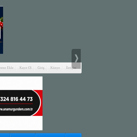
itene Ekle
Kayıt Ol
Giriş
Künye
İletişim