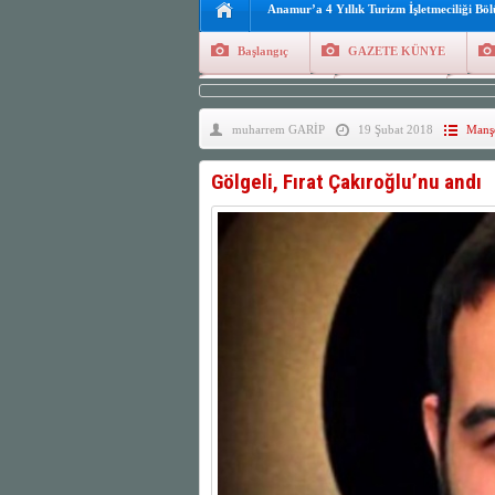
Anamur’a 4 Yıllık Turizm İşletmeciliği Bö
Başlangıç
GAZETE KÜNYE
Tüm Yazarlar
Manşetler
G
muharrem GARİP
19 Şubat 2018
Manşe
Finans
Kayıt Ol
Gölgeli, Fırat Çakıroğlu’nu andı