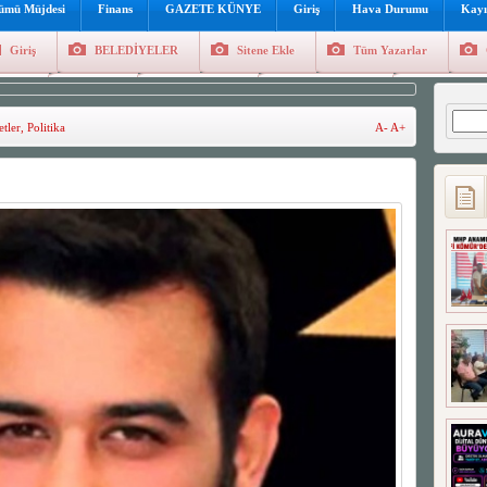
lümü Müjdesi
Finans
GAZETE KÜNYE
Giriş
Hava Durumu
Kayı
Giriş
BELEDİYELER
Sitene Ekle
Tüm Yazarlar
üncel
Genel
Foto Galeri
Hava Durumu
Sitene Ekl
Arama
tler
,
Politika
A-
A+