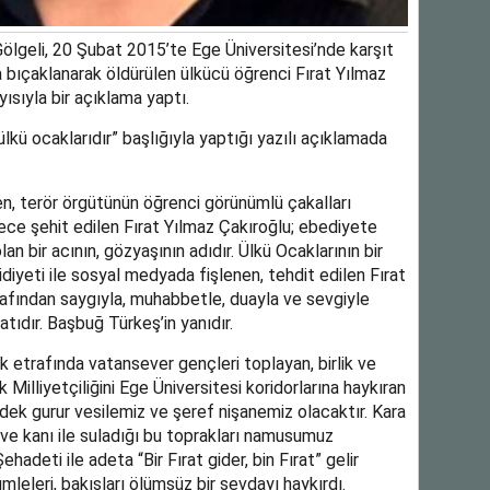
lgeli, 20 Şubat 2015’te Ege Üniversitesi’nde karşıt
a bıçaklanarak öldürülen ülkücü öğrenci Fırat Yılmaz
ısıyla bir açıklama yaptı.
 ülkü ocaklarıdır” başlığıyla yaptığı yazılı açıklamada
en, terör örgütünün öğrenci görünümlü çakalları
ce şehit edilen Fırat Yılmaz Çakıroğlu; ebediyete
n bir acının, gözyaşının adıdır. Ülkü Ocaklarının bir
diyeti ile sosyal medyada fişlenen, tehdit edilen Fırat
rafından saygıyla, muhabbetle, duayla ve sevgiyle
tıdır. Başbuğ Türkeş’in yanıdır.
 etrafında vatansever gençleri toplayan, birlik ve
 Milliyetçiliğini Ege Üniversitesi koridorlarına haykıran
dek gurur vesilemiz ve şeref nişanemiz olacaktır. Kara
ve kanı ile suladığı bu toprakları namusumuz
 Şehadeti ile adeta “Bir Fırat gider, bin Fırat” gelir
mleleri, bakışları ölümsüz bir sevdayı haykırdı.