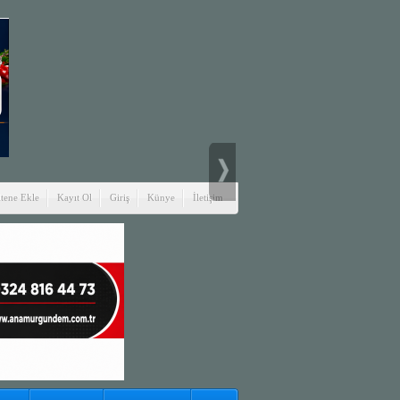
itene Ekle
Kayıt Ol
Giriş
Künye
İletişim