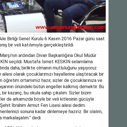
ile Birliği Genel Kurulu 6 Kasım 2016 Pazar günü saat
ş bir veli katılımıyla gerçekleştirildi.
l Marşı’nın ardından Divan Başkanlığına Okul Müdür
KİN seçildi. Mustafa İsmet KESKİN selamlama
ında daha, birlikte olmanın mutluluğunu yaşıyoruz.
ailesi olarak çocuklarımızı hayallerine ulaştıracak bir
im öğretim ortamımız hazır, sizler de çocuklarınıza ve
şarının önündeki bütün engeller kalkmış demektir. Bu
 bir kazanç, bu okula sahip çıkalım. Sizler bizim
zler de arkamızda böyle bir veli kitlesinin gücüyle
Şehit İbrahim Armut Fen Lisesi ailesi dedim.
nerilerinizi sonuna kadar dinlemeye hazırız. Bir olalım,
da markalaşalım.” dedi.