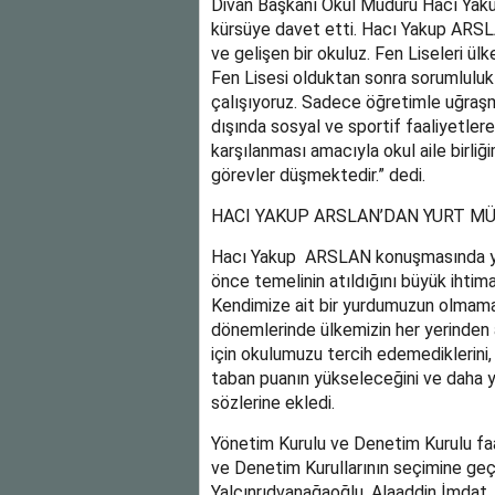
Divan Başkanı Okul Müdürü Hacı Yak
kürsüye davet etti. Hacı Yakup ARS
ve gelişen bir okuluz. Fen Liseleri ül
Fen Lisesi olduktan sonra sorumlulukl
çalışıyoruz. Sadece öğretimle uğraşm
dışında sosyal ve sportif faaliyetlere 
karşılanması amacıyla okul aile birliğ
görevler düşmektedir.” dedi.
HACI YAKUP ARSLAN’DAN YURT M
Hacı Yakup ARSLAN konuşmasında yur
önce temelinin atıldığını büyük ihtima
Kendimize ait bir yurdumuzun olmama
dönemlerinde ülkemizin her yerinden 
için okulumuzu tercih edemediklerini
taban puanın yükseleceğini ve daha yü
sözlerine ekledi.
Yönetim Kurulu ve Denetim Kurulu faal
ve Denetim Kurullarının seçimine geçi
Yalçınrıdvanağaoğlu, Alaaddin İmda