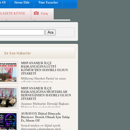
t Ol
Sitene Ekle
Tüm Yazarlar
GAZETE KÜNYE
Giriş
e
Kayıt Ol
Hava Durumu
:
En Son Haberler
MHP ANAMUR İLÇE
BAŞKANLIĞINA LÜTFİ
KÖMÜR’DEN HAYIRLI OLSUN
ZİYARETİ
Milliyetçi Hareket Partisi’ne uzun
yıllardır gönül veren ve ...
MHP ANAMUR İLÇE
BAŞKANLIĞINA MUHTARLAR
DERNEĞİNDEN HAYIRLI OLSUN
ZİYARETİ
Anamur Muhtarlar Derneği Başkanı
Mehmet Sarı ve beraberindek...
AURAVOX Dijital Dünyada
Büyüyor: Destek Olmak İçin Takip
Et, Abone Ol!
Sosyal medya ve dijital içerik
dünyasında çalışmalarını sürd...