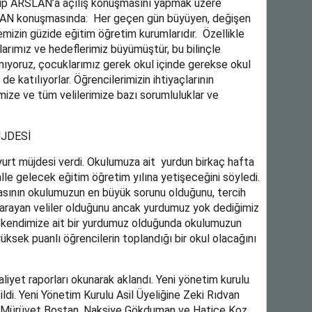
up ARSLAN’a açılış konuşmasını yapmak üzere
LAN konuşmasında: Her geçen gün büyüyen, değişen
kemizin güzide eğitim öğretim kurumlarıdır. Özellikle
arımız ve hedeflerimiz büyümüştür, bu bilinçle
ıyoruz, çocuklarımız gerek okul içinde gerekse okul
de katılıyorlar. Öğrencilerimizin ihtiyaçlarının
imize ve tüm velilerimize bazı sorumluluklar ve
ÜJDESİ
t müjdesi verdi. Okulumuza ait yurdun birkaç hafta
lle gelecek eğitim öğretim yılına yetişeceğini söyledi.
sının okulumuzun en büyük sorunu olduğunu, tercih
arayan veliler olduğunu ancak yurdumuz yok dediğimiz
, kendimize ait bir yurdumuz olduğunda okulumuzun
ksek puanlı öğrencilerin toplandığı bir okul olacağını
iyet raporları okunarak aklandı. Yeni yönetim kurulu
ldi. Yeni Yönetim Kurulu Asil Üyeliğine Zeki Rıdvan
t, Mürüvet Bostan, Nakşiye Gökduman ve Hatice Koz