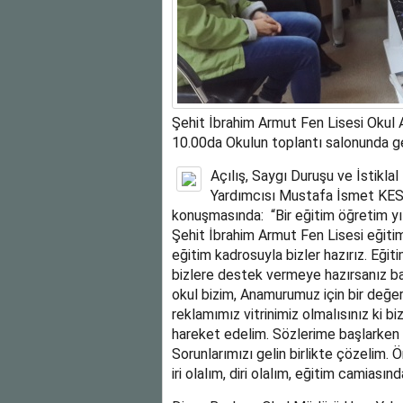
Şehit İbrahim Armut Fen Lisesi Okul A
10.00da Okulun toplantı salonunda geni
Açılış, Saygı Duruşu ve İstikla
Yardımcısı Mustafa İsmet KES
konuşmasında: “Bir eğitim öğretim yıl
Şehit İbrahim Armut Fen Lisesi eğitim 
eğitim kadrosuyla bizler hazırız. Eğit
bizlere destek vermeye hazırsanız ba
okul bizim, Anamurumuz için bir değer,
reklamımız vitrinimiz olmalısınız ki bi
hareket edelim. Sözlerime başlarken 
Sorunlarımızı gelin birlikte çözelim. Ö
iri olalım, diri olalım, eğitim camiasın