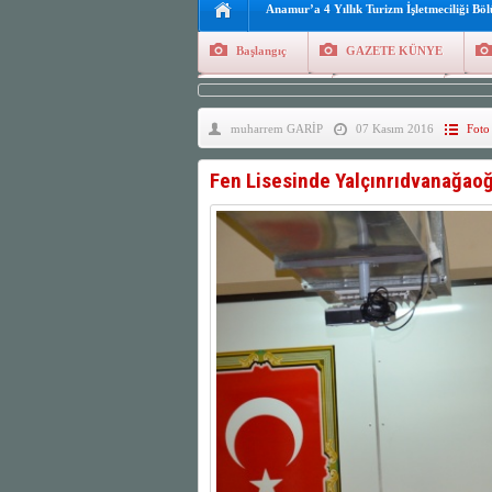
Anamur’a 4 Yıllık Turizm İşletmeciliği Bö
Başlangıç
GAZETE KÜNYE
Tüm Yazarlar
Manşetler
G
muharrem GARİP
07 Kasım 2016
Foto
Finans
Kayıt Ol
Fen Lisesinde Yalçınrıdvanağaoğ