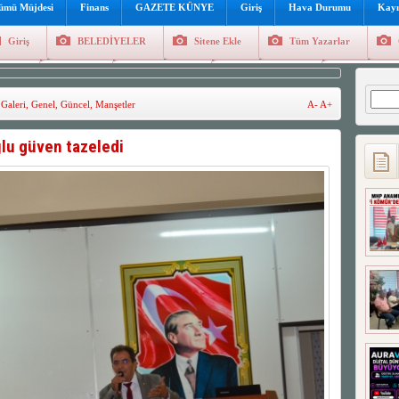
lümü Müjdesi
Finans
GAZETE KÜNYE
Giriş
Hava Durumu
Kayı
Giriş
BELEDİYELER
Sitene Ekle
Tüm Yazarlar
üncel
Genel
Foto Galeri
Hava Durumu
Sitene Ekl
Arama
 Galeri
,
Genel
,
Güncel
,
Manşetler
A-
A+
lu güven tazeledi