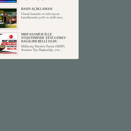
BASIN AÇIKLAMASI
Ulusal basında ve televizyon
kanallarında yerli ve milli muz...
MHP ANAMUR İLÇE
YÖNETİMİNDE YENİ GÖREV
DAĞILIMI BELLİ OLDU
Milliyetçi Hareket Partisi (MHP)
Anamur İlçe Başkanlığı, yen...
SİYASETİN TAŞLARI YENİDEN
DİZİLİYOR
Anamur'dan yükselen siyasi değişim,
Türkiye'deki yeni dönemi...
ANKA-DER 33 (Anamur Kalkınma
Kültür Turizm Tarım ve Dayanışma
Derneği) DUYURU ;
Anamur Kalkınma Kültür Turizm
Tarım ve Dayanışma Derneği (ANKA-
D...
Anamur Belediye Başkanı Durmuş
Deniz, CHP’den İstifa Etti:
Anamur Belediye Başkanı Durmuş
Deniz, CHP’den İstifa Etti: “Bu, ...