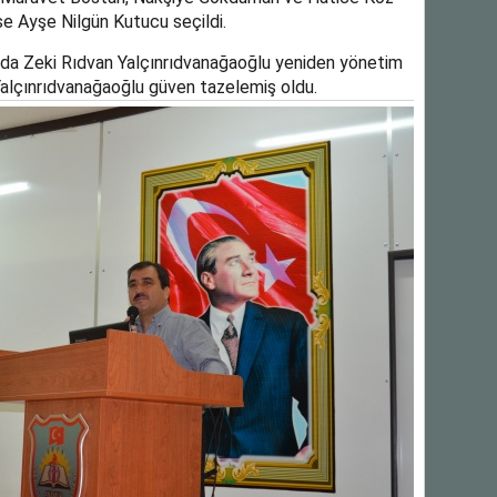
ise Ayşe Nilgün Kutucu seçildi.
ında Zeki Rıdvan Yalçınrıdvanağaoğlu yeniden yönetim
 Yalçınrıdvanağaoğlu güven tazelemiş oldu.