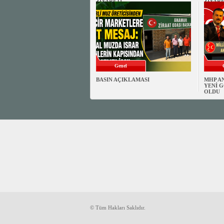
ZİYARETİ
ZİYARE
Genel
BASIN AÇIKLAMASI
MHP A
YENİ G
OLDU
© Tüm Hakları Saklıdır.