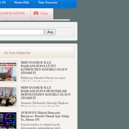
t Ol
Sitene Ekle
Tüm Yazarlar
GAZETE KÜNYE
Giriş
e
Kayıt Ol
Hava Durumu
:
En Son Haberler
MHP ANAMUR İLÇE
BAŞKANLIĞINA LÜTFİ
KÖMÜR’DEN HAYIRLI OLSUN
ZİYARETİ
Milliyetçi Hareket Partisi’ne uzun
yıllardır gönül veren ve ...
MHP ANAMUR İLÇE
BAŞKANLIĞINA MUHTARLAR
DERNEĞİNDEN HAYIRLI OLSUN
ZİYARETİ
Anamur Muhtarlar Derneği Başkanı
Mehmet Sarı ve beraberindek...
AURAVOX Dijital Dünyada
Büyüyor: Destek Olmak İçin Takip
Et, Abone Ol!
Sosyal medya ve dijital içerik
dünyasında çalışmalarını sürd...