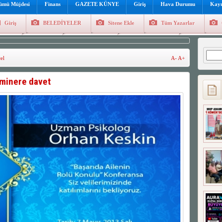
lümü Müjdesi
Finans
GAZETE KÜNYE
Giriş
Hava Durumu
Kayı
Giriş
BELEDİYELER
Sitene Ekle
Tüm Yazarlar
üncel
Genel
Foto Galeri
Hava Durumu
Sitene Ekl
Arama
el
A-
A+
minere davet