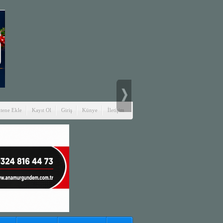
itene Ekle
Kayıt Ol
Giriş
Künye
İletişim