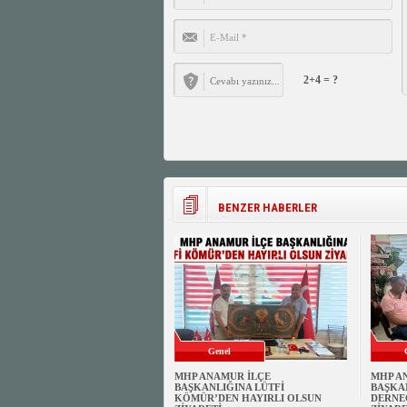
2+4 = ?
BENZER HABERLER
Genel
MHP ANAMUR İLÇE
MHP A
BAŞKANLIĞINA LÜTFİ
BAŞKA
KÖMÜR’DEN HAYIRLI OLSUN
DERNE