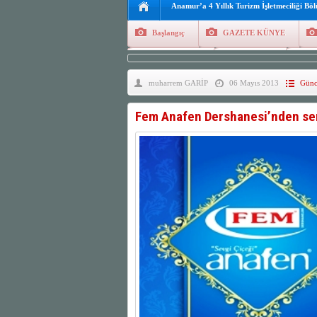
Anamur’a 4 Yıllık Turizm İşletmeciliği Bö
Başlangıç
GAZETE KÜNYE
Tüm Yazarlar
Manşetler
G
muharrem GARİP
06 Mayıs 2013
Günc
Finans
Kayıt Ol
Fem Anafen Dershanesi’nden se