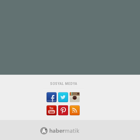
15 Yaşındaki Sude Boz’dan Günlerdir
Haber Alınamıyor
Baba Nurettin Boz'un verdiği bilgiye
göre, Erdemli ilçesi Da...
30 Yıllık CHP Üyesi Şemsi Çetin
Partisinden İstifa Etti
Cumhuriyet Halk Partisi'nde (CHP)
uzun yıllar çeşitli görevl...
SOSYAL MEDYA