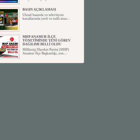
BASIN AÇIKLAMASI
Ulusal basında ve televizyon
kanallarında yerli ve milli muz...
MHP ANAMUR İLÇE
YÖNETİMİNDE YENİ GÖREV
DAĞILIMI BELLİ OLDU
Milliyetçi Hareket Partisi (MHP)
Anamur İlçe Başkanlığı, yen...
SİYASETİN TAŞLARI YENİDEN
DİZİLİYOR
Anamur'dan yükselen siyasi değişim,
Türkiye'deki yeni dönemi...
ANKA-DER 33 (Anamur Kalkınma
Kültür Turizm Tarım ve Dayanışma
Derneği) DUYURU ;
Anamur Kalkınma Kültür Turizm
Tarım ve Dayanışma Derneği (ANKA-
D...
Anamur Belediye Başkanı Durmuş
Deniz, CHP’den İstifa Etti:
Anamur Belediye Başkanı Durmuş
Deniz, CHP’den İstifa Etti: “Bu, ...