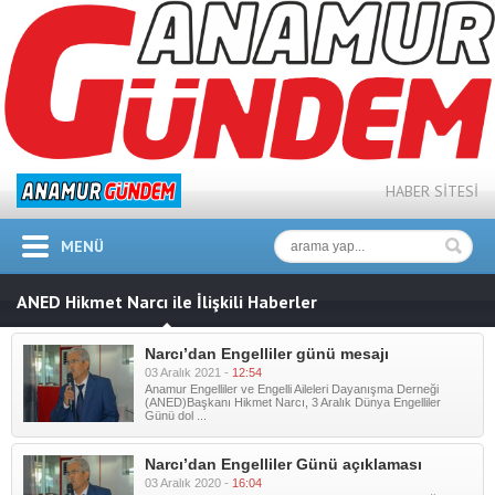
HABER SİTESİ
MENÜ
ANED Hikmet Narcı ile İlişkili Haberler
Narcı’dan Engelliler günü mesajı
03 Aralık 2021 -
12:54
Anamur Engelliler ve Engelli Aileleri Dayanışma Derneği
(ANED)Başkanı Hikmet Narcı, 3 Aralık Dünya Engelliler
Günü dol ...
Narcı’dan Engelliler Günü açıklaması
03 Aralık 2020 -
16:04