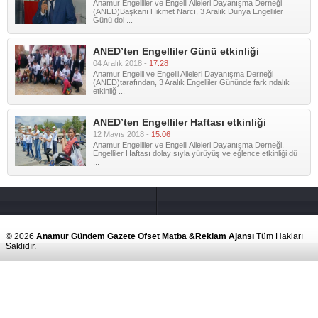
Anamur Engelliler ve Engelli Aileleri Dayanışma Derneği
(ANED)Başkanı Hikmet Narcı, 3 Aralık Dünya Engelliler
Günü dol ...
ANED’ten Engelliler Günü etkinliği
04 Aralık 2018 -
17:28
Anamur Engelli ve Engelli Aileleri Dayanışma Derneği
(ANED)tarafından, 3 Aralık Engelliler Gününde farkındalık
etkinliğ ...
ANED’ten Engelliler Haftası etkinliği
12 Mayıs 2018 -
15:06
Anamur Engelliler ve Engelli Aileleri Dayanışma Derneği,
Engelliler Haftası dolayısıyla yürüyüş ve eğlence etkinliği dü
...
© 2026
Anamur Gündem Gazete Ofset Matba &Reklam Ajansı
Tüm Hakları
Saklıdır.