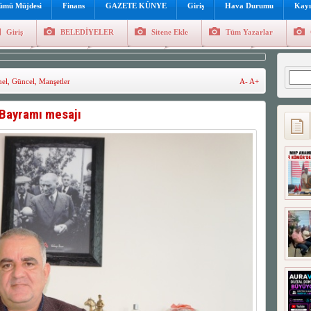
lümü Müjdesi
Finans
GAZETE KÜNYE
Giriş
Hava Durumu
Kayı
Giriş
BELEDİYELER
Sitene Ekle
Tüm Yazarlar
üncel
Genel
Foto Galeri
Hava Durumu
Sitene Ekl
Arama
el
,
Güncel
,
Manşetler
A-
A+
 Bayramı mesajı