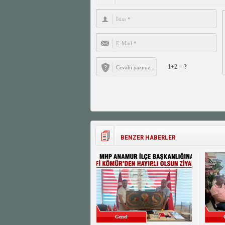
1+2 = ?
BENZER HABERLER
Genel