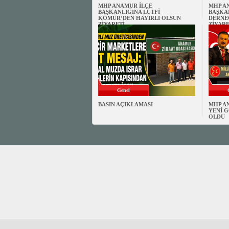
MHP ANAMUR İLÇE
MHP A
BAŞKANLIĞINA LÜTFİ
BAŞKA
KÖMÜR’DEN HAYIRLI OLSUN
DERNE
ZİYARETİ
ZİYARE
Genel
BASIN AÇIKLAMASI
MHP A
YENİ G
OLDU