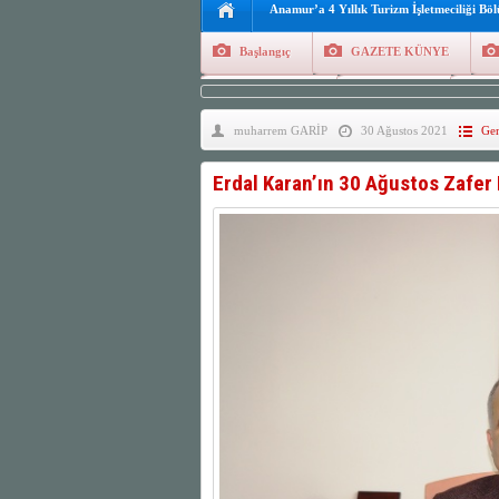
Anamur’a 4 Yıllık Turizm İşletmeciliği Bö
Başlangıç
GAZETE KÜNYE
Tüm Yazarlar
Manşetler
G
muharrem GARİP
30 Ağustos 2021
Gen
Finans
Kayıt Ol
Erdal Karan’ın 30 Ağustos Zafer