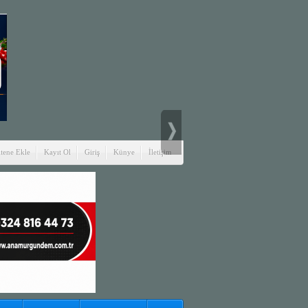
itene Ekle
Kayıt Ol
Giriş
Künye
İletişim