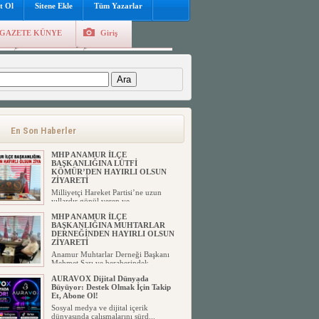
t Ol
Sitene Ekle
Tüm Yazarlar
GAZETE KÜNYE
Giriş
e
Kayıt Ol
Hava Durumu
:
En Son Haberler
MHP ANAMUR İLÇE
BAŞKANLIĞINA LÜTFİ
KÖMÜR’DEN HAYIRLI OLSUN
ZİYARETİ
Milliyetçi Hareket Partisi’ne uzun
yıllardır gönül veren ve ...
MHP ANAMUR İLÇE
BAŞKANLIĞINA MUHTARLAR
DERNEĞİNDEN HAYIRLI OLSUN
ZİYARETİ
Anamur Muhtarlar Derneği Başkanı
Mehmet Sarı ve beraberindek...
AURAVOX Dijital Dünyada
Büyüyor: Destek Olmak İçin Takip
Et, Abone Ol!
Sosyal medya ve dijital içerik
dünyasında çalışmalarını sürd...