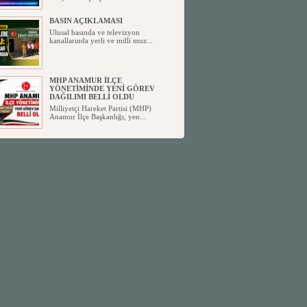
BASIN AÇIKLAMASI
Ulusal basında ve televizyon
kanallarında yerli ve milli muz...
MHP ANAMUR İLÇE
YÖNETİMİNDE YENİ GÖREV
DAĞILIMI BELLİ OLDU
Milliyetçi Hareket Partisi (MHP)
Anamur İlçe Başkanlığı, yen...
SİYASETİN TAŞLARI YENİDEN
DİZİLİYOR
Anamur'dan yükselen siyasi değişim,
Türkiye'deki yeni dönemi...
ANKA-DER 33 (Anamur Kalkınma
Kültür Turizm Tarım ve Dayanışma
Derneği) DUYURU ;
Anamur Kalkınma Kültür Turizm
Tarım ve Dayanışma Derneği (ANKA-
D...
Anamur Belediye Başkanı Durmuş
Deniz, CHP’den İstifa Etti:
Anamur Belediye Başkanı Durmuş
Deniz, CHP’den İstifa Etti: “Bu, ...