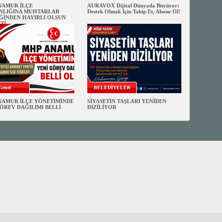
NAMUR İLÇE
AURAVOX Dijital Dünyada Büyüyor:
NLIĞINA MUHTARLAR
Destek Olmak İçin Takip Et, Abone Ol!
ĞİNDEN HAYIRLI OLSUN
Tİ
Genel
BELEDİYELER
NAMUR İLÇE YÖNETİMİNDE
SİYASETİN TAŞLARI YENİDEN
ÖREV DAĞILIMI BELLİ
DİZİLİYOR