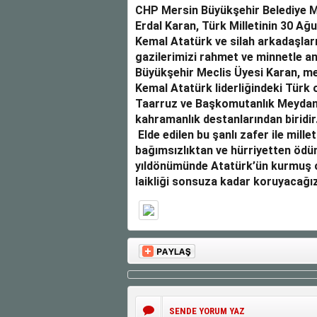
CHP Mersin Büyükşehir Belediye M
Erdal Karan, Türk Milletinin 30 Ağ
Kemal Atatürk ve silah arkadaşlar
gazilerimizi rahmet ve minnetle a
Büyükşehir Meclis Üyesi Karan, me
Kemal Atatürk liderliğindeki Türk
Taarruz ve Başkomutanlık Meydan
kahramanlık destanlarından biridir
Elde edilen bu şanlı zafer ile mill
bağımsızlıktan ve hürriyetten ödün
yıldönümünde Atatürk’ün kurmuş o
laikliği sonsuza kadar koruyacağız
SENDE YORUM YAZ