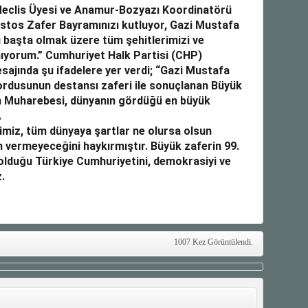
eclis Üyesi ve Anamur-Bozyazı Koordinatörü
ustos Zafer Bayramınızı kutluyor, Gazi Mustafa
ı başta olmak üzere tüm şehitlerimizi ve
nıyorum.” Cumhuriyet Halk Partisi (CHP)
sajında şu ifadelere yer verdi; “Gazi Mustafa
 ordusunun destansı zaferi ile sonuçlanan Büyük
 Muharebesi, dünyanın gördüğü en büyük
.
etimiz, tüm dünyaya şartlar ne olursa olsun
 vermeyeceğini haykırmıştır. Büyük zaferin 99.
lduğu Türkiye Cumhuriyetini, demokrasiyi ve
.
1007 Kez Görüntülendi.