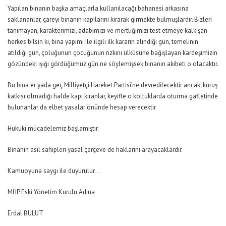
Yapılan binanın başka amaçlarla kullanılacağı bahanesi arkasına
saklananlar, çareyi binanın kapılarını kırarak girmekte bulmuşlardır. Bizleri
tanımayan, karakterimizi, adabımızı ve mertliğimizi test etmeye kalkışan
herkes bilsin ki, bina yapımı ile ilgili ilk kararın alındığı gün, temelinin
atıldığı gün, çoluğunun çocuğunun rızkını ülküsüne bağışlayan kardeşimizin
gözündeki ışığı gördüğümüz gün ne söylemişsek binanın akibeti o olacaktır.
Bu bina er yada geç Milliyetçi Hareket Partisi’ne devredilecektir ancak, kuruş
katkısı olmadığı halde kapı kıranlar, keyifle o koltuklarda oturma gafletinde
bulunanlar da elbet yasalar önünde hesap verecektir.
Hukuki mücadelemiz başlamıştır.
Binanın asıl sahipleri yasal çerçeve de haklarını arayacaklardır.
Kamuoyuna saygı ile duyurulur…
MHP Eski Yönetim Kurulu Adına
Erdal BULUT