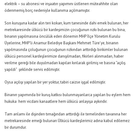
elektrik – su abonesi ve inşaatın yapımını üstlenen müteahhite olan
ödenmemiş borç nedeniyle kullanıma açılmamıştır.
Son kuruşuna kadar alın teri kokan, kum tanesinde dahi emek bulunan, her
metrekaresinde ülkücü bir kardeşimizin çocuğunun rızkı bulunan bu bina,
binanın yapılmasına öncülük eden dönemin MHP İlçe Yönetim Kurulu
Üyelerine, MHP’li Anamur Belediye Başkanı Mehmet Türe’ye, binanın
yapılmasında çoluğunun çocuğunun rızkından arttırdığı birikimler bulunan
ülkücü personel kardeşlerimize danışılmadan, fikirleri alınmadan, haber
verilme gereği bile duyulmadan kapıları kırılarak girilmiş ve basına “açılış
yapıldı” şeklinde servis edilmiştir.
Oysa açılışı yapılan bir yer yoktur, tabiri caizse işgal edilmiştir.
Binanın yapımında bir kuruş katkısı bulunmayanlarca yapılan bu eylem hem
hukuka hem vicdani kanaatlere hem ülkücü anlayışa aykırıdır.
Tam anlamı ile dişinden tırnağından arttırdığı ile temelinden tavanına her
metrekaresinde emeği bulunan Ülkücü kardeşlerimiz adına kabul edilemez
bir durumdur.