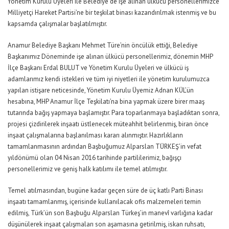
Yönetim Kurulu Üyeleri ile Belediye’de işe alınan ülkücü personellerimizce
Milliyetçi Hareket Partisi’ne bir teşkilat binası kazandırılmak istenmiş ve bu
kapsamda çalışmalar başlatılmıştır.
Anamur Belediye Başkanı Mehmet Türe’nin öncülük ettiği, Belediye
Başkanımız Döneminde işe alınan ülkücü personellerimiz, dönemin MHP
İlçe Başkanı Erdal BULUT ve Yönetim Kurulu Üyeleri ve ülkücü iş
adamlarımız kendi istekleri ve tüm iyi niyetleri ile yönetim kurulumuzca
yapılan istişare neticesinde, Yönetim Kurulu Üyemiz Adnan KÜL’ün
hesabına, MHP Anamur İlçe Teşkilatı’na bina yapmak üzere birer maaş
tutarında bağış yapmaya başlamıştır. Para toparlanmaya başladıktan sonra,
projesi çizdirilerek inşaatı üstlenecek müteahhit belirlenmiş, biran önce
inşaat çalışmalarına başlanılması kararı alınmıştır. Hazırlıkların
tamamlanmasının ardından Başbuğumuz Alparslan TÜRKEŞ’in vefat
yıldönümü olan 04 Nisan 2016 tarihinde partililerimiz, bağışçı
personellerimiz ve geniş halk katılımı ile temel atılmıştır.
Temel atılmasından, bugüne kadar geçen süre de üç katlı Parti Binası
inşaatı tamamlanmış, içerisinde kullanılacak ofis malzemeleri temin
edilmiş, Türk’ün son Başbuğu Alparslan Türkeş’in manevî varlığına kadar
düşünülerek inşaat çalışmaları son aşamasına getirilmiş, iskan ruhsatı,