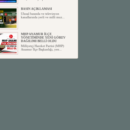
BASIN AÇIKLAMASI
Ulusal basında ve televizyon
kanallarında yerli ve milli muz...
MHP ANAMUR İLÇE
YÖNETİMİNDE YENİ GÖREV
DAĞILIMI BELLİ OLDU
Milliyetçi Hareket Partisi (MHP)
Anamur İlçe Başkanlığı, yen...
SİYASETİN TAŞLARI YENİDEN
DİZİLİYOR
Anamur'dan yükselen siyasi değişim,
Türkiye'deki yeni dönemi...
ANKA-DER 33 (Anamur Kalkınma
Kültür Turizm Tarım ve Dayanışma
Derneği) DUYURU ;
Anamur Kalkınma Kültür Turizm
Tarım ve Dayanışma Derneği (ANKA-
D...
Anamur Belediye Başkanı Durmuş
Deniz, CHP’den İstifa Etti:
Anamur Belediye Başkanı Durmuş
Deniz, CHP’den İstifa Etti: “Bu, ...