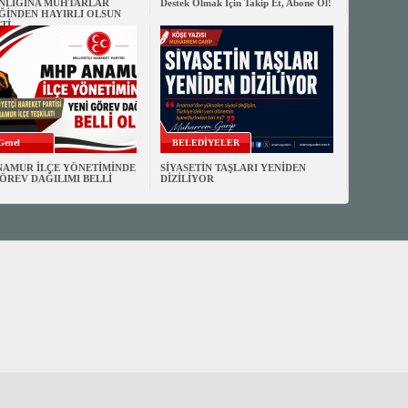
NLIĞINA MUHTARLAR
Destek Olmak İçin Takip Et, Abone Ol!
ĞİNDEN HAYIRLI OLSUN
Tİ
Genel
BELEDİYELER
NAMUR İLÇE YÖNETİMİNDE
SİYASETİN TAŞLARI YENİDEN
ÖREV DAĞILIMI BELLİ
DİZİLİYOR