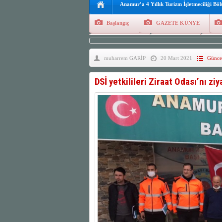
Anamur’a 4 Yıllık Turizm İşletmeciliği Bö
Başlangıç
GAZETE KÜNYE
Tüm Yazarlar
Manşetler
G
muharrem GARİP
20 Mart 2021
Günce
Finans
Kayıt Ol
DSİ yetkilileri Ziraat Odası’nı ziy