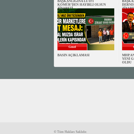
BAŞKANLIĞINA LÜTFİ
BAŞKA
KÖMÜR’DEN HAYIRLI OLSUN
DERNE
ZİYARETİ
ZİYARE
Genel
BASIN AÇIKLAMASI
MHP A
YENİ G
OLDU
© Tüm Hakları Saklıdır.