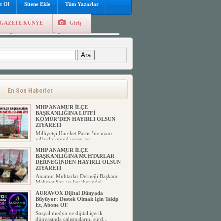
t Ol
Sitene Ekle
Tüm Yazarlar
GAZETE KÜNYE
Giriş
e
Kayıt Ol
Hava Durumu
:
En Son Haberler
MHP ANAMUR İLÇE
BAŞKANLIĞINA LÜTFİ
KÖMÜR’DEN HAYIRLI OLSUN
ZİYARETİ
Milliyetçi Hareket Partisi’ne uzun
yıllardır gönül veren ve ...
MHP ANAMUR İLÇE
BAŞKANLIĞINA MUHTARLAR
DERNEĞİNDEN HAYIRLI OLSUN
ZİYARETİ
Anamur Muhtarlar Derneği Başkanı
Mehmet Sarı ve beraberindek...
AURAVOX Dijital Dünyada
Büyüyor: Destek Olmak İçin Takip
Et, Abone Ol!
Sosyal medya ve dijital içerik
dünyasında çalışmalarını sürd...