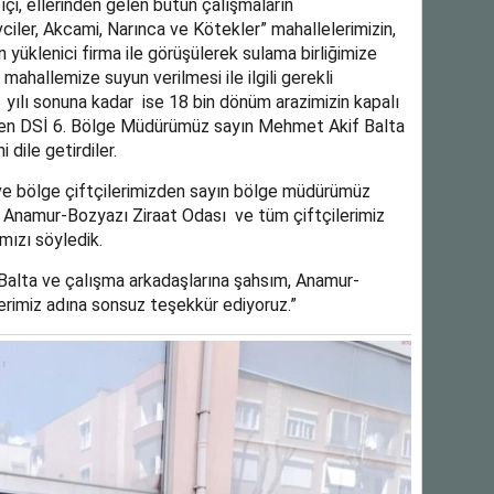
çi, ellerinden gelen bütün çalışmaların
vciler, Akcami, Narınca ve Kötekler” mahallelerimizin,
 yüklenici firma ile görüşülerek sulama birliğimize
mahallemize suyun verilmesi ile ilgili gerekli
21 yılı sonuna kadar ise 18 bin dönüm arazimizin kapalı
yen DSİ 6. Bölge Müdürümüz sayın Mehmet Akif Balta
 dile getirdiler.
 ve bölge çiftçilerimizden sayın bölge müdürümüz
i. Anamur-Bozyazı Ziraat Odası ve tüm çiftçilerimiz
mızı söyledik.
 Balta ve çalışma arkadaşlarına şahsım, Anamur-
erimiz adına sonsuz teşekkür ediyoruz.”