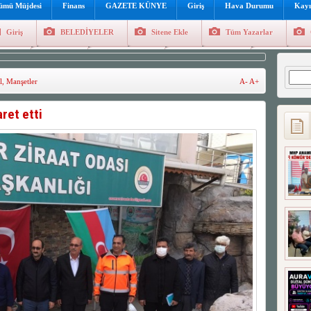
lümü Müjdesi
Finans
GAZETE KÜNYE
Giriş
Hava Durumu
Kayı
Giriş
BELEDİYELER
Sitene Ekle
Tüm Yazarlar
üncel
Genel
Foto Galeri
Hava Durumu
Sitene Ekl
Arama
l
,
Manşetler
A-
A+
aret etti