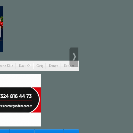
itene Ekle
Kayıt Ol
Giriş
Künye
İletişim