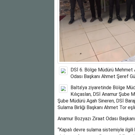
DSİ 6. Bölge Müdürü Mehmet Aki
Odası Başkanı Ahmet Şeref Güm
Balta’ya ziyaretinde Bölge Mü
Kılıçaslan, DSİ Anamur Şube M
Şube Müdürü Agah Sineren, DSİ Bara
Sulama Birliği Başkanı Ahmet Tor eşlik
Anamur Bozyazı Ziraat Odası Başkanı Ah
“Kapalı devre sulama sistemiyle ilgili b