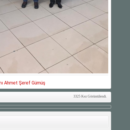
anı Ahmet Şeref Gümüş
3325 Kez Görüntülendi.