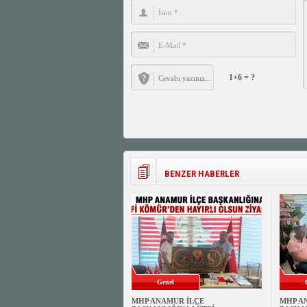
1+6 = ?
BENZER HABERLER
Genel
MHP ANAMUR İLÇE
MHP A