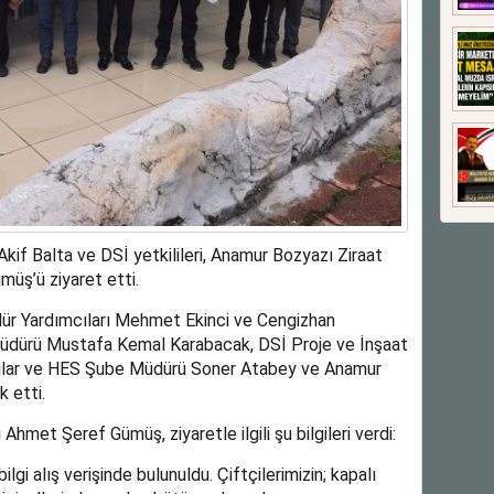
f Balta ve DSİ yetkilileri, Anamur Bozyazı Ziraat
üş’ü ziyaret etti.
dür Yardımcıları Mehmet Ekinci ve Cengizhan
üdürü Mustafa Kemal Karabacak, DSİ Proje ve İnşaat
jlar ve HES Şube Müdürü Soner Atabey ve Anamur
 etti.
met Şeref Gümüş, ziyaretle ilgili şu bilgileri verdi:
ilgi alış verişinde bulunuldu. Çiftçilerimizin; kapalı