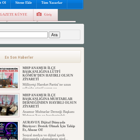
t Ol
Sitene Ekle
Tüm Yazarlar
GAZETE KÜNYE
Giriş
e
Kayıt Ol
Hava Durumu
:
En Son Haberler
MHP ANAMUR İLÇE
BAŞKANLIĞINA LÜTFİ
KÖMÜR’DEN HAYIRLI OLSUN
ZİYARETİ
Milliyetçi Hareket Partisi’ne uzun
yıllardır gönül veren ve ...
MHP ANAMUR İLÇE
BAŞKANLIĞINA MUHTARLAR
DERNEĞİNDEN HAYIRLI OLSUN
ZİYARETİ
Anamur Muhtarlar Derneği Başkanı
Mehmet Sarı ve beraberindek...
AURAVOX Dijital Dünyada
Büyüyor: Destek Olmak İçin Takip
Et, Abone Ol!
Sosyal medya ve dijital içerik
dünyasında çalışmalarını sürd...