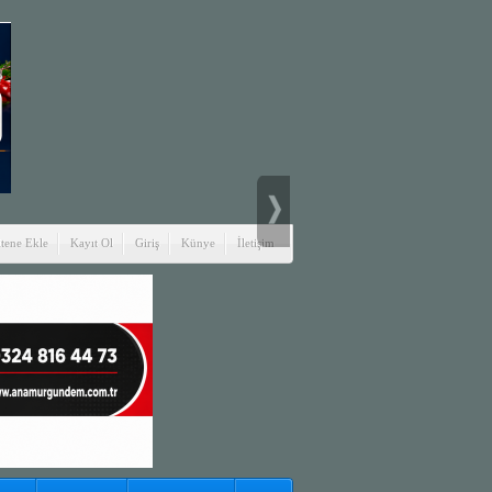
itene Ekle
Kayıt Ol
Giriş
Künye
İletişim