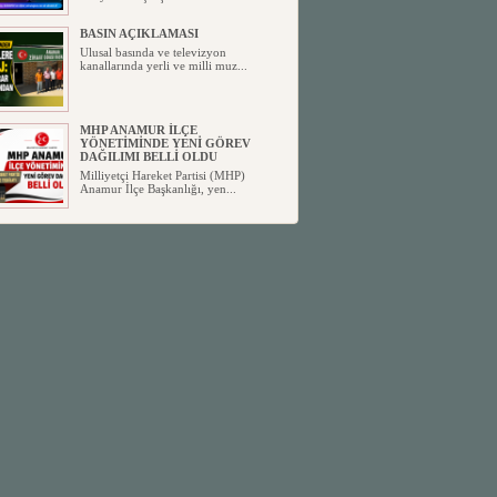
BASIN AÇIKLAMASI
Ulusal basında ve televizyon
kanallarında yerli ve milli muz...
MHP ANAMUR İLÇE
YÖNETİMİNDE YENİ GÖREV
DAĞILIMI BELLİ OLDU
Milliyetçi Hareket Partisi (MHP)
Anamur İlçe Başkanlığı, yen...
SİYASETİN TAŞLARI YENİDEN
DİZİLİYOR
Anamur'dan yükselen siyasi değişim,
Türkiye'deki yeni dönemi...
ANKA-DER 33 (Anamur Kalkınma
Kültür Turizm Tarım ve Dayanışma
Derneği) DUYURU ;
Anamur Kalkınma Kültür Turizm
Tarım ve Dayanışma Derneği (ANKA-
D...
Anamur Belediye Başkanı Durmuş
Deniz, CHP’den İstifa Etti:
Anamur Belediye Başkanı Durmuş
Deniz, CHP’den İstifa Etti: “Bu, ...