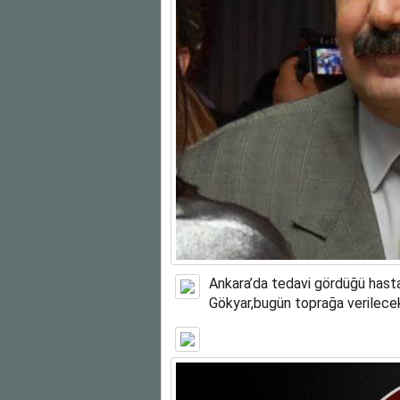
Ankara’da tedavi gördüğü has
Gökyar,bugün toprağa verilece