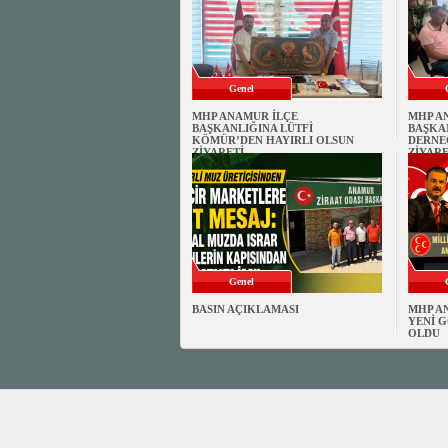
Genel
MHP ANAMUR İLÇE
MHP A
BAŞKANLIĞINA LÜTFİ
BAŞKA
KÖMÜR’DEN HAYIRLI OLSUN
DERNE
ZİYARETİ
ZİYARE
Genel
BASIN AÇIKLAMASI
MHP A
YENİ G
OLDU