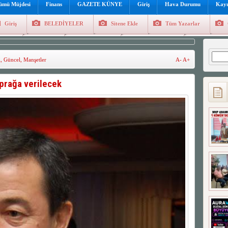
lümü Müjdesi
Finans
GAZETE KÜNYE
Giriş
Hava Durumu
Kayı
Giriş
BELEDİYELER
Sitene Ekle
Tüm Yazarlar
üncel
Genel
Foto Galeri
Hava Durumu
Sitene Ekl
Arama
l
,
Güncel
,
Manşetler
A-
A+
prağa verilecek