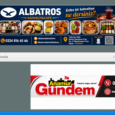
Cumalar
S