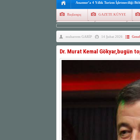
Anamur’a 4 Yıllık Turizm İşletmeciliği Bö
Başlangıç
GAZETE KÜNYE
Tüm Yazarlar
Manşetler
G
muharrem GARİP
14 Şubat 2026
Gene
Finans
Kayıt Ol
Dr. Murat Kemal Gökyar,bugün to