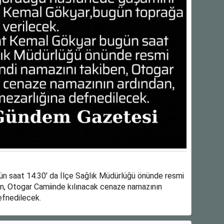
 saat 14.30′ da İlçe Sağlık Müdürlüğü önünde resmi
en, Otogar Camiinde kılınacak cenaze namazının
efnedilecek.