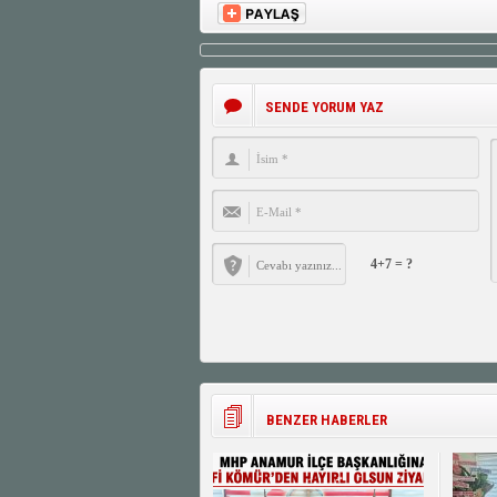
SENDE YORUM YAZ
4+7 = ?
BENZER HABERLER