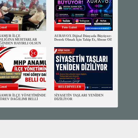
Genel
Foto Galeri
NAMUR İLÇE
AURAVOX Dijital Dünyada Büyüyor:
NLIĞINA MUHTARLAR
Destek Olmak İçin Takip Et, Abone Ol!
ĞİNDEN HAYIRLI OLSUN
Tİ
Genel
BELEDİYELER
NAMUR İLÇE YÖNETİMİNDE
SİYASETİN TAŞLARI YENİDEN
ÖREV DAĞILIMI BELLİ
DİZİLİYOR