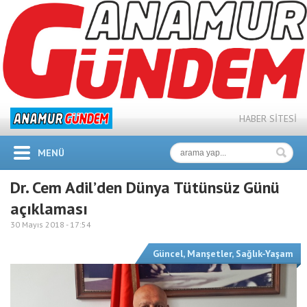
HABER SİTESİ
MENÜ
Dr. Cem Adil’den Dünya Tütünsüz Günü
açıklaması
30 Mayıs 2018 -
17:54
Güncel
,
Manşetler
,
Sağlık-Yaşam