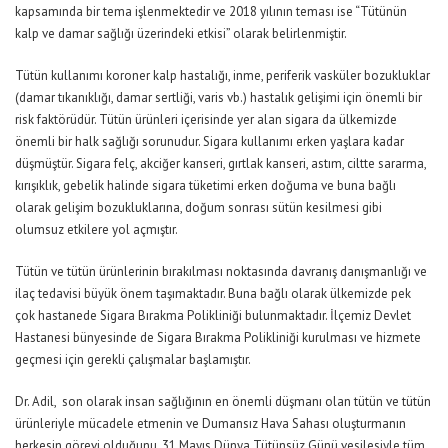
kapsamında bir tema işlenmektedir ve 2018 yılının teması ise “Tütünün
kalp ve damar sağlığı üzerindeki etkisi” olarak belirlenmiştir.
Tütün kullanımı koroner kalp hastalığı, inme, periferik vasküler bozukluklar
(damar tıkanıklığı, damar sertliği, varis vb.) hastalık gelişimi için önemli bir
risk faktörüdür. Tütün ürünleri içerisinde yer alan sigara da ülkemizde
önemli bir halk sağlığı sorunudur. Sigara kullanımı erken yaşlara kadar
düşmüştür. Sigara felç, akciğer kanseri, gırtlak kanseri, astım, ciltte sararma,
kırışıklık, gebelik halinde sigara tüketimi erken doğuma ve buna bağlı
olarak gelişim bozukluklarına, doğum sonrası sütün kesilmesi gibi
olumsuz etkilere yol açmıştır.
Tütün ve tütün ürünlerinin bırakılması noktasında davranış danışmanlığı ve
ilaç tedavisi büyük önem taşımaktadır. Buna bağlı olarak ülkemizde pek
çok hastanede Sigara Bırakma Polikliniği bulunmaktadır. İlçemiz Devlet
Hastanesi bünyesinde de Sigara Bırakma Polikliniği kurulması ve hizmete
geçmesi için gerekli çalışmalar başlamıştır.
Dr. Adil, son olarak insan sağlığının en önemli düşmanı olan tütün ve tütün
ürünleriyle mücadele etmenin ve Dumansız Hava Sahası oluşturmanın
herkesin görevi olduğunu, 31 Mayıs Dünya Tütünsüz Günü vesilesiyle tüm