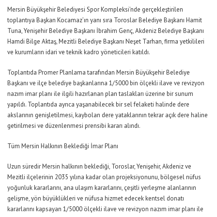
Mersin Büyükşehir Belediyesi Spor Kompleksi’nde gerçekleştirilen
toplantıya Başkan Kocamaz’ın yanı sıra Toroslar Belediye Başkanı Hamit
Tuna, Yenişehir Belediye Başkanı İbrahim Genç, Akdeniz Belediye Başkanı
Hamdi Bilge Aktaş, Mezitli Belediye Başkanı Neşet Tarhan, firma yetkilileri
ve kurumların idari ve teknik kadro yöneticileri katıldı.
Toplantıda Promer Planlama tarafından Mersin Büyükşehir Belediye
Başkanı ve ilçe belediye başkanlarına 1/5000 bin ölçekli ilave ve revizyon
nazım imar planı ile ilgili hazırlanan plan taslakları üzerine bir sunum
yapıldı. Toplantıda ayrıca yaşanabilecek bir sel felaketi halinde dere
akslarının genişletilmesi, kaybolan dere yataklarının tekrar açık dere haline
getirilmesi ve düzenlenmesi prensibi kararı alındı.
Tüm Mersin Halkının Beklediği İmar Planı
Uzun süredir Mersin halkının beklediği, Toroslar, Yenişehir, Akdeniz ve
Mezitli ilçelerinin 2035 yılına kadar olan projeksiyonunu, bölgesel nüfus
yoğunluk kararlarını, ana ulaşım kararlarını, çeşitli yerleşme alanlarının
gelişme, yön büyüklükleri ve nüfusa hizmet edecek kentsel donatı
kararlarını kapsayan 1/5000 ölçekli ilave ve revizyon nazım imar planı ile