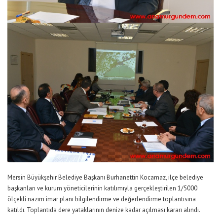
Mersin Büyükşehir Belediye Başkanı Burhanettin Kocamaz, ilçe belediye
başkanları ve kurum yöneticilerinin katılımıyla gerçekleştirilen 1/5000
ölçekli nazım imar planı bilgilendirme ve değerlendirme toplantısına
katıldı. Toplantıda dere yataklarının denize kadar açılması kararı alındı.