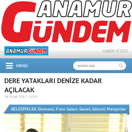
HABER SİTESİ
MENÜ
DERE YATAKLARI DENİZE KADAR
AÇILACAK
06 Ocak 2017 -
10:55
BELEDİYELER
,
Ekonomi
,
Foto Galeri
,
Genel
,
Güncel
,
Manşetler