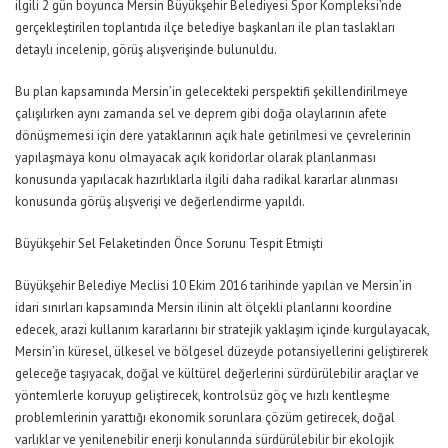
ilgili 2 gün boyunca Mersin Büyükşehir Belediyesi Spor Kompleksi’nde
gerçekleştirilen toplantıda ilçe belediye başkanları ile plan taslakları
detaylı incelenip, görüş alışverişinde bulunuldu.
Bu plan kapsamında Mersin’in gelecekteki perspektifi şekillendirilmeye
çalışılırken aynı zamanda sel ve deprem gibi doğa olaylarının afete
dönüşmemesi için dere yataklarının açık hale getirilmesi ve çevrelerinin
yapılaşmaya konu olmayacak açık koridorlar olarak planlanması
konusunda yapılacak hazırlıklarla ilgili daha radikal kararlar alınması
konusunda görüş alışverişi ve değerlendirme yapıldı.
Büyükşehir Sel Felaketinden Önce Sorunu Tespit Etmişti
Büyükşehir Belediye Meclisi 10 Ekim 2016 tarihinde yapılan ve Mersin’in
idari sınırları kapsamında Mersin ilinin alt ölçekli planlarını koordine
edecek, arazi kullanım kararlarını bir stratejik yaklaşım içinde kurgulayacak,
Mersin’in küresel, ülkesel ve bölgesel düzeyde potansiyellerini geliştirerek
geleceğe taşıyacak, doğal ve kültürel değerlerini sürdürülebilir araçlar ve
yöntemlerle koruyup geliştirecek, kontrolsüz göç ve hızlı kentleşme
problemlerinin yarattığı ekonomik sorunlara çözüm getirecek, doğal
varlıklar ve yenilenebilir enerji konularında sürdürülebilir bir ekolojik