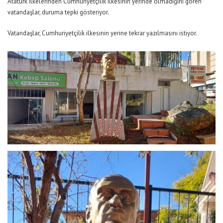
Atatürk ilkelerinden Cumhuriyetçilik ilkesinin yerinde olmadığını gören
vatandaşlar, duruma tepki gösteriyor.
Vatandaşlar, Cumhuriyetçilik ilkesinin yerine tekrar yazılmasını istiyor.