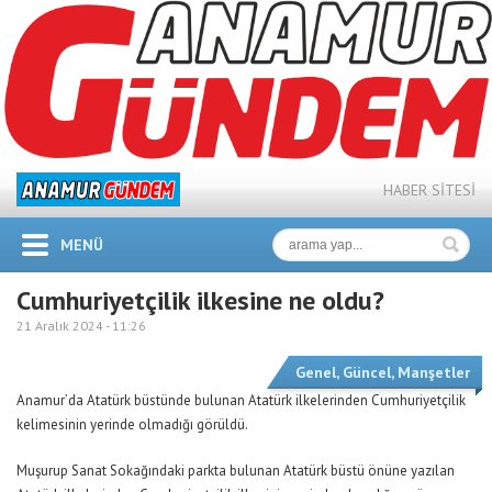
HABER SİTESİ
MENÜ
Cumhuriyetçilik ilkesine ne oldu?
21 Aralık 2024 -
11:26
Genel
,
Güncel
,
Manşetler
Anamur’da Atatürk büstünde bulunan Atatürk ilkelerinden Cumhuriyetçilik
kelimesinin yerinde olmadığı görüldü.
Muşurup Sanat Sokağındaki parkta bulunan Atatürk büstü önüne yazılan