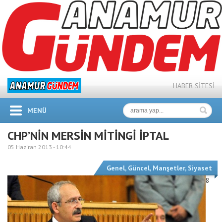
HABER SİTESİ
MENÜ
CHP’NİN MERSİN MİTİNGİ İPTAL
05 Haziran 2013 -
10:44
Genel
,
Güncel
,
Manşetler
,
Siyaset
8