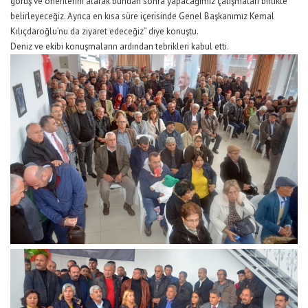
görüş ve önerilerini alarak bundan sonra yapacağımız çalışmaları birlikte
belirleyeceğiz. Ayrıca en kısa süre içerisinde Genel Başkanımız Kemal
Kılıçdaroğlu’nu da ziyaret edeceğiz” diye konuştu.
Deniz ve ekibi konuşmaların ardından tebrikleri kabul etti.