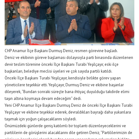
CHP Anamur İlçe Başkanı Durmuş Deniz, resmen görevine başladı.
Deniz ve ekibinin göreve başlaması dolayısıyla parti binasında düzenlenen
devir teslim törenine önceki İlçe Başkanı Turabi Yeşilçayır, eski ilçe
başkanları, belediye meclisi üyeleri ve çok sayıda partili katıldı.
Önceki İlçe Başkanı Turabi Yeşilçayır, kendisiyle birlikte görev yapan
yöneticilere teşekkür etti. Yeşilçayır, Durmuş Deniz ve ekibine başarılar
dileyerek, “Bundan sonraki süreçte bana ihtiyaç duyulduğu takdirde elimi
taşın altına koymaya devam edeceğim” dedi.
Yeni CHP Anamur İlçe Başkanı Durmuş Deniz de önceki İlçe Başkanı Turabi
Yeşilçayır ve ekibine teşekkür ederek, devraldıkları bayrağı daha yukarılara
taşımak için yoğun çalışacaklarını söyledi.
Önümüzdeki günlerde geniş katılımlı bir toplantı düzenleyeceklerini ve
partililerin de görüşlerini alacaklarını dile getiren Deniz, “Partililerimizin de