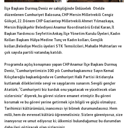
İlçe Başkanı Durmuş Deniz ev sahipliğinde Ünlüselek Otelde
düzenlenen Cumhuriyet Balosuna, CHP Mersin Milletvekili Cengiz
Gökçel, 22. Dönem CHP Gaziantep Milletvekili Ahmet Yılmazkaya,
Mersin Büyükşehir Belediyesi Anamur Koordinatörü Erdal Karan, İl
Başkan Yardımcısı Seyfettin Ankay, İlçe Yönetim Kurulu Üyeleri, Kadın
Kolları Başkanı Hülya Medine Tunç ve Kadın kolları, Gençlik
kolları,Belediye Meclis üyeleri STK Temsilcileri, Mahalle Muhtarları ve
çok sayıda partili vatandaş katıldı.
Programda açılış konuşması yapan CHP Anamur İlçe Başkanı Durmuş
Deniz, “Cumhuriyetimizin 100. yılı Cumhurbaşkanımız Sayın Kemal
Kılıçdaroğlu başkanlığında ve Cumhuriyet Halk Partisi iktidarıyla
kutlamak dileklerimle sevgi ve saygılarımı sunarım. Sevgili gençler
Atatürk; “Cumhuriyeti biz kurduk onu yaşatacak ve yüceltecek olan
sizlersiniz” diyerek, bu görevi sizlere emanet etmiştir. Bu görevi
korumak ve bu görevi yerine getirmek için bilgili ve güçlü olmalıyız.
Tarihimizi kültürümüzü, inancımızı iyi bilmek durumundasınız. Hem
milli, hem de evrensel kültürü öğrenmelisiniz. Sizlere güveniyoruz, size
inanıyoruz ve umut ediyoruz ki; ülkemizi bulunduğumuz bu durumdan
daha ileri götürecek olan sizlersiniz.