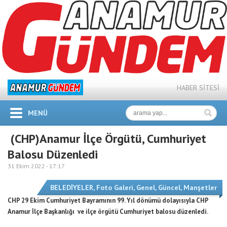
HABER SİTESİ
MENÜ
(CHP)Anamur İlçe Örgütü, Cumhuriyet
Balosu Düzenledi
31 Ekim 2022 -
17:17
BELEDİYELER
,
Foto Galeri
,
Genel
,
Güncel
,
Manşetler
CHP 29 Ekim Cumhuriyet Bayramının 99. Yıl dönümü dolayısıyla CHP
Anamur İlçe Başkanlığı ve ilçe örgütü Cumhuriyet balosu düzenledi.