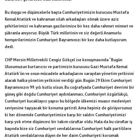
Bu duygu ve düşüncelerle başta Cumhuriyetimizin kurucusu Mustafa
Kemal Atatürk ve kahraman silah arkadaşları olmak üzere aziz
şehitlerimizi ve kahraman gazilerimize bir kez daha rahmet minnet ve
şükranla anıyoruz. Büyük Türk milletinin ve siz değerli Anamurlu
hemşerilerimizin Cumhuriyet Bayramınızı bir kez daha kutluyorum.
dedi.
CHP Mersin Milletvekili Cengiz Gökçel ise konuşmasında “Bugün
Ulusumuzun kurtarıcısı ve partimizin kurucusu Gazi Mustafa Kemal
Atatürk’ün ve onun mücadele arkadaşlarını saraydan yönetim yetkisini
alarak halka yönetim yetkisini verdiği gün. Bugün 29 Ekim Cumhuriyet
Bayramınızın 99. yılı kutlu olsun. Bu coğrafyada Cumhuriyet devrimi bir
güneş gibi doğdu Cumhuriyet aydınlanmacı, Cumhuriyet özgürlükçü,
Cumhuriyet kucaklayıcı yapısı bu bölgede ülkemizi muasır medeniyet
seviyesine taşıyacak bir konuma getirdi. Ama hepiniz de görüyorsunuz
ki her dönemde Cumhuriyetimize karşı bir saldırı Cumhuriyetimizi
karşı yok etme düşüncesi bir takım cüruflar oldu. Hala da bu cüruflar iş
başında bize siz Cumhuriyet sevdalılarına Cumhuriyet halk partililere
Atatürk sevdalılarına düşen de her daim Cumhuriyeti korumak