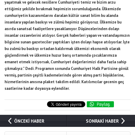
yaşatmak ve gelecek nesillere Cumhuriyeti temiz ve bizim arzu
ettiğimiz şekilde bırakmak hepimizin sorumluluğunda. Ülkemizde
cumhuriyetin kazanımlarını daralan kültür sanat bilim bu alanda
insanlara yapılan baskıyı ve zülmü hepimiz görüyoruz. Ülkemize bu
asırda sanatsal faaliyetlere yasaklanıyor. Düşüncelerinden dolayı
insanlar cezaevlerini atılıyor. Gerçek haberleri yapan ve vatandaşımızın
bilgisine sunan gazeteciler yaptıkları işten dolayı hapse atılıyorlar. İşte
bu zulmü bu baskıyı ortadan kaldırmak ülkemizi ekonomik olarak
güçlendirmek ve ülkemize huzur barış ortamında çocuklarımıza
emanet etmek istiyorsak, Cumhuriyet değerlerimizi daha fazla sahip
çıkmalıyız.” Dedi. Programın sonunda Cumhuriyet Halk Partisine gönül
vermiş, partinin çeşitli kademelerinde görev almış parti büyüklerine,
hizmetlerinin anısına plaket takdim edildi. Katılımcılar gecenin geç
saatlerine kadar doyasıya eylendiler.
ÖNCEKİ HABER
SONRAKİ HABER