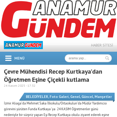
HABER SİTESİ
MENÜ
Çevre Mühendisi Recep Kurtkaya’dan
Öğretmen Eşine Çiçekli kutlama
24 Kasım 2025 -
17:32
BELEDİYELER
,
Foto Galeri
,
Genel
,
Güncel
,
Manşetler
İzmir Aliaga’da Mehmet Saka İlkokulu/Ortaokulun’da Müdür Yardımcısı
görevini yürüten Funda Kurtkaya ‘ya 24 KASIM Öğretmenler günü
nedeniyle bir sürpriz yapan Eşi Recep Kurtkaya okulu ziyaret ederek eşine