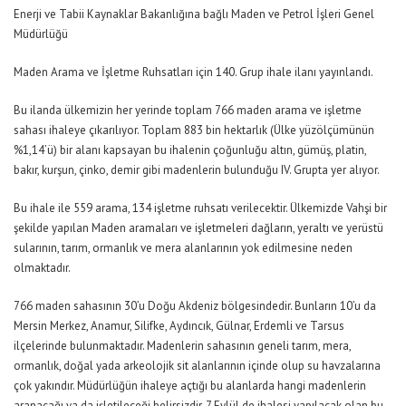
Enerji ve Tabii Kaynaklar Bakanlığına bağlı Maden ve Petrol İşleri Genel
Müdürlüğü
Maden Arama ve İşletme Ruhsatları için 140. Grup ihale ilanı yayınlandı.
Bu ilanda ülkemizin her yerinde toplam 766 maden arama ve işletme
sahası ihaleye çıkarılıyor. Toplam 883 bin hektarlık (Ülke yüzölçümünün
%1,14’ü) bir alanı kapsayan bu ihalenin çoğunluğu altın, gümüş, platin,
bakır, kurşun, çinko, demir gibi madenlerin bulunduğu IV. Grupta yer alıyor.
Bu ihale ile 559 arama, 134 işletme ruhsatı verilecektir. Ülkemizde Vahşi bir
şekilde yapılan Maden aramaları ve işletmeleri dağların, yeraltı ve yerüstü
sularının, tarım, ormanlık ve mera alanlarının yok edilmesine neden
olmaktadır.
766 maden sahasının 30’u Doğu Akdeniz bölgesindedir. Bunların 10’u da
Mersin Merkez, Anamur, Silifke, Aydıncık, Gülnar, Erdemli ve Tarsus
ilçelerinde bulunmaktadır. Madenlerin sahasının geneli tarım, mera,
ormanlık, doğal yada arkeolojik sit alanlarının içinde olup su havzalarına
çok yakındır. Müdürlüğün ihaleye açtığı bu alanlarda hangi madenlerin
aranacağı ya da işletileceği belirsizdir. 7 Eylül de ihalesi yapılacak olan bu