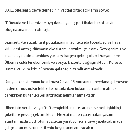
DAÇE bileşeni 6 çevre derneğinin yaptığı ortak açıklama şöyle:
“Dünyada ve Ülkemiz de uygulanan yanlış politikalar birçok krizin
oluşmasına neden olmuştur.
Bilimsellikten uzak Rant politikalarının sonucunda toprak, su ve hava
kirlilikleri artmış, dünyanın ekosistemi bozulmuştur, artık Gezegenimiz ve
insanlık yok olma tehlikesiyle karşı karşıya gelmiş olup, Dünyamız ve
Ülkemiz ciddi bir ekonomik ve sosyal krizlerle boğuşmaktadır. Küresel
ısınma ve İklim krizi dünyanın geleceğini tehdit etmektedir.
Dünya ekosisteminin bozulması Covid-19 virüsünün meydana gelmesine
neden olmuştur. Bu tehlikeler ortada iken hükümetin önlem alması
gerekirken bu tehlikeleri arttıracak adımlar atmaktadır.
Ülkemizin yeraltı ve yerüstü zenginlikleri uluslararası ve yerli işbirlikçi
şirketlere peşkeş çekilmektedir. Mevcut maden çalışmaları yaşam
alanlarımızda ciddi olumsuzluklar yaratıyor iken ilave yapılacak maden
çalışmaları mevcut tehlikenin boyutlarını arttıracaktır.