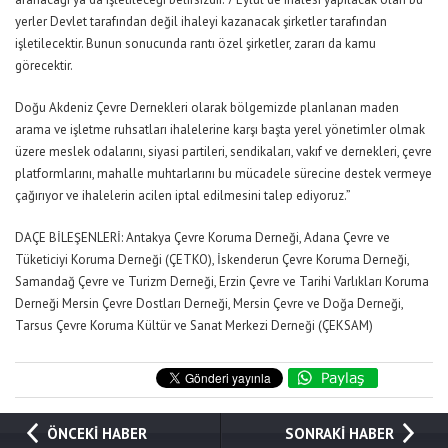
yerler Devlet tarafından değil ihaleyi kazanacak şirketler tarafından
işletilecektir. Bunun sonucunda rantı özel şirketler, zararı da kamu
görecektir.
Doğu Akdeniz Çevre Dernekleri olarak bölgemizde planlanan maden
arama ve işletme ruhsatları ihalelerine karşı başta yerel yönetimler olmak
üzere meslek odalarını, siyasi partileri, sendikaları, vakıf ve dernekleri, çevre
platformlarını, mahalle muhtarlarını bu mücadele sürecine destek vermeye
çağırıyor ve ihalelerin acilen iptal edilmesini talep ediyoruz.”
DAÇE BİLEŞENLERİ: Antakya Çevre Koruma Derneği, Adana Çevre ve
Tüketiciyi Koruma Derneği (ÇETKO), İskenderun Çevre Koruma Derneği,
Samandağ Çevre ve Turizm Derneği, Erzin Çevre ve Tarihi Varlıkları Koruma
Derneği Mersin Çevre Dostları Derneği, Mersin Çevre ve Doğa Derneği,
Tarsus Çevre Koruma Kültür ve Sanat Merkezi Derneği (ÇEKSAM)
ÖNCEKİ HABER
SONRAKİ HABER