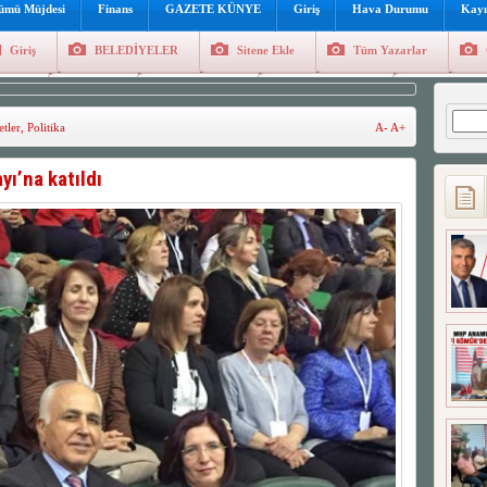
lümü Müjdesi
Finans
GAZETE KÜNYE
Giriş
Hava Durumu
Kayı
Giriş
BELEDİYELER
Sitene Ekle
Tüm Yazarlar
üncel
Genel
Foto Galeri
Hava Durumu
Sitene Ekl
Arama
tler
,
Politika
A-
A+
ı’na katıldı