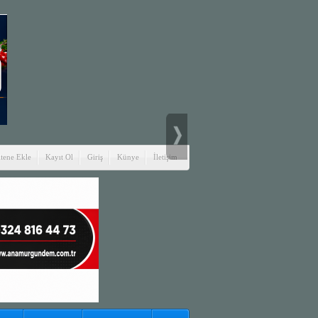
itene Ekle
Kayıt Ol
Giriş
Künye
İletişim