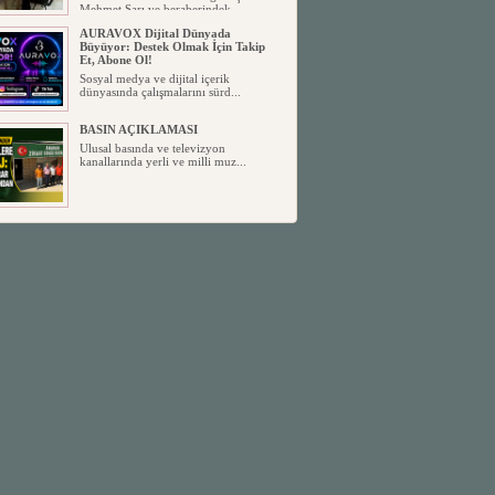
Mehmet Sarı ve beraberindek...
AURAVOX Dijital Dünyada
Büyüyor: Destek Olmak İçin Takip
Et, Abone Ol!
Sosyal medya ve dijital içerik
dünyasında çalışmalarını sürd...
BASIN AÇIKLAMASI
Ulusal basında ve televizyon
kanallarında yerli ve milli muz...
MHP ANAMUR İLÇE
YÖNETİMİNDE YENİ GÖREV
DAĞILIMI BELLİ OLDU
Milliyetçi Hareket Partisi (MHP)
Anamur İlçe Başkanlığı, yen...
SİYASETİN TAŞLARI YENİDEN
DİZİLİYOR
Anamur'dan yükselen siyasi değişim,
Türkiye'deki yeni dönemi...
ANKA-DER 33 (Anamur Kalkınma
Kültür Turizm Tarım ve Dayanışma
Derneği) DUYURU ;
Anamur Kalkınma Kültür Turizm
Tarım ve Dayanışma Derneği (ANKA-
D...