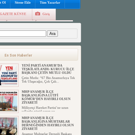
t Ol
Sitene Ekle
Tüm Yazarlar
GAZETE KÜNYE
Giriş
e
Kayıt Ol
Hava Durumu
:
En Son Haberler
YENİ PARTİ ANAMUR’DA
TEŞKİLATLANDI: KURUCU İLÇE
BAŞKANI ÇETİN MUTLU OLDU
Çetin Mutlu: “67 Bin Anamurluya Tek
Tek Ulaşacağız, Çok Çalı...
MHP ANAMUR İLÇE
BAŞKANLIĞINA LÜTFİ
KÖMÜR’DEN HAYIRLI OLSUN
ZİYARETİ
Milliyetçi Hareket Partisi’ne uzun
yıllardır gönül veren ve ...
MHP ANAMUR İLÇE
BAŞKANLIĞINA MUHTARLAR
DERNEĞİNDEN HAYIRLI OLSUN
ZİYARETİ
Anamur Muhtarlar Derneği Başkanı