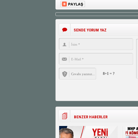
SENDE YORUM YAZ
8+1 = ?
BENZER HABERLER