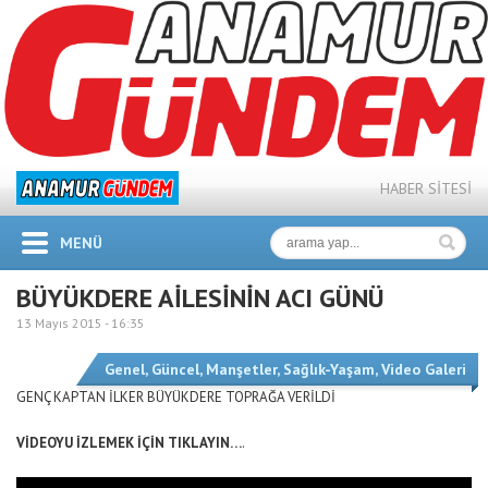
HABER SİTESİ
MENÜ
BÜYÜKDERE AİLESİNİN ACI GÜNÜ
13 Mayıs 2015 -
16:35
Genel
,
Güncel
,
Manşetler
,
Sağlık-Yaşam
,
Video Galeri
GENÇ KAPTAN İLKER BÜYÜKDERE TOPRAĞA VERİLDİ
VİDEOYU İZLEMEK İÇİN TIKLAYIN…
.