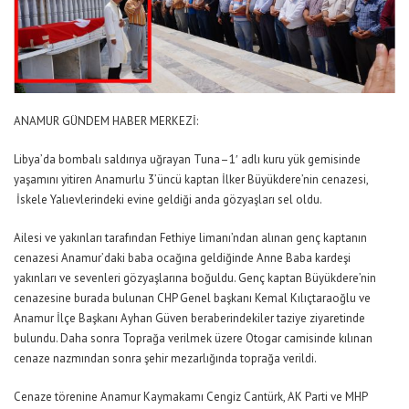
ANAMUR GÜNDEM HABER MERKEZİ:
Libya’da bombalı saldırıya uğrayan Tuna–1′ adlı kuru yük gemisinde
yaşamını yitiren Anamurlu 3’üncü kaptan İlker Büyükdere’nin cenazesi,
İskele Yalıevlerindeki evine geldiği anda gözyaşları sel oldu.
Ailesi ve yakınları tarafından Fethiye limanı’ndan alınan genç kaptanın
cenazesi Anamur’daki baba ocağına geldiğinde Anne Baba kardeşi
yakınları ve sevenleri gözyaşlarına boğuldu. Genç kaptan Büyükdere’nin
cenazesine burada bulunan CHP Genel başkanı Kemal Kılıçtaraoğlu ve
Anamur İlçe Başkanı Ayhan Güven beraberindekiler taziye ziyaretinde
bulundu. Daha sonra Toprağa verilmek üzere Otogar camisinde kılınan
cenaze nazmından sonra şehir mezarlığında toprağa verildi.
Cenaze törenine Anamur Kaymakamı Cengiz Cantürk, AK Parti ve MHP