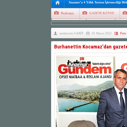
Anamur’a 4 Yıllık Turizm İşletmeciliği Bö
Başlangıç
GAZETE KÜNYE
Tüm Yazarlar
Manşetler
G
muharrem GARİP
01 Mayıs 2022
Foto 
Finans
Kayıt Ol
Burhanettin Kocamaz’dan gazete