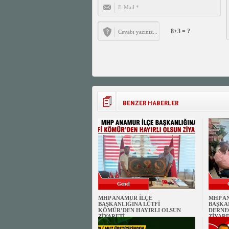
8+3 = ?
BENZER HABERLER
Genel
MHP ANAMUR İLÇE
MHP A
BAŞKANLIĞINA LÜTFİ
BAŞKA
KÖMÜR’DEN HAYIRLI OLSUN
DERNE
ZİYARETİ
ZİYARE