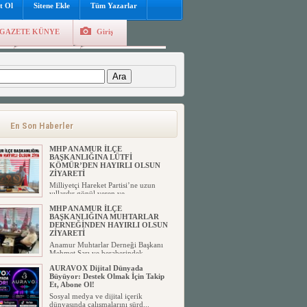
t Ol
Sitene Ekle
Tüm Yazarlar
GAZETE KÜNYE
Giriş
e
Kayıt Ol
Hava Durumu
:
En Son Haberler
MHP ANAMUR İLÇE
BAŞKANLIĞINA LÜTFİ
KÖMÜR’DEN HAYIRLI OLSUN
ZİYARETİ
Milliyetçi Hareket Partisi’ne uzun
yıllardır gönül veren ve ...
MHP ANAMUR İLÇE
BAŞKANLIĞINA MUHTARLAR
DERNEĞİNDEN HAYIRLI OLSUN
ZİYARETİ
Anamur Muhtarlar Derneği Başkanı
Mehmet Sarı ve beraberindek...
AURAVOX Dijital Dünyada
Büyüyor: Destek Olmak İçin Takip
Et, Abone Ol!
Sosyal medya ve dijital içerik
dünyasında çalışmalarını sürd...