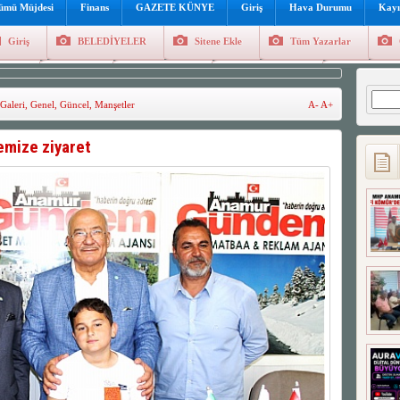
lümü Müjdesi
Finans
GAZETE KÜNYE
Giriş
Hava Durumu
Kayı
Giriş
BELEDİYELER
Sitene Ekle
Tüm Yazarlar
üncel
Genel
Foto Galeri
Hava Durumu
Sitene Ekl
Arama
Galeri
,
Genel
,
Güncel
,
Manşetler
A-
A+
mize ziyaret