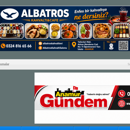
Cumalar
S