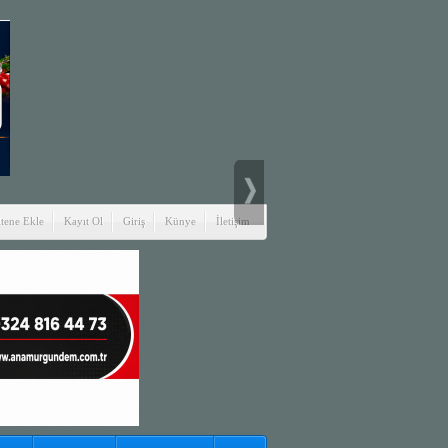
itene Ekle
Kayıt Ol
Giriş
Künye
İletişim