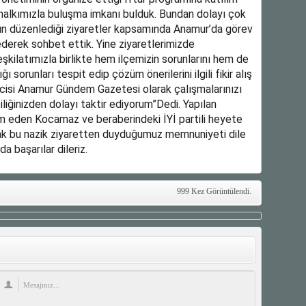
halkımızla buluşma imkanı bulduk. Bundan dolayı çok
n düzenlediği ziyaretler kapsamında Anamur’da görev
ederek sohbet ettik. Yine ziyaretlerimizde
Teşkilatımızla birlikte hem ilçemizin sorunlarını hem de
 sorunları tespit edip çözüm önerilerini ilgili fikir alış
lcisi Anamur Gündem Gazetesi olarak çalışmalarınızı
liğinizden dolayı taktir ediyorum”Dedi. Yapılan
m eden Kocamaz ve beraberindeki İYİ partili heyete
k bu nazik ziyaretten duyduğumuz memnuniyeti dile
 başarılar dileriz.
999 Kez Görüntülendi.