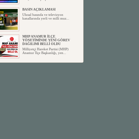
BASIN AÇIKLAMASI
Ulusal basında ve televizyon
kanallarında yerli ve milli muz...
MHP ANAMUR İLÇE
YÖNETİMİNDE YENİ GÖREV
DAĞILIMI BELLİ OLDU
Milliyetçi Hareket Partisi (MHP)
Anamur İlçe Başkanlığı, yen...
SİYASETİN TAŞLARI YENİDEN
DİZİLİYOR
Anamur'dan yükselen siyasi değişim,
Türkiye'deki yeni dönemi...
ANKA-DER 33 (Anamur Kalkınma
Kültür Turizm Tarım ve Dayanışma
Derneği) DUYURU ;
Anamur Kalkınma Kültür Turizm
Tarım ve Dayanışma Derneği (ANKA-
D...
Anamur Belediye Başkanı Durmuş
Deniz, CHP’den İstifa Etti:
Anamur Belediye Başkanı Durmuş
Deniz, CHP’den İstifa Etti: “Bu, ...