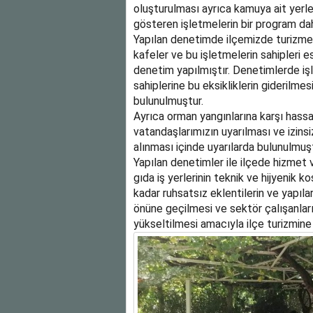
oluşturulması ayrıca kamuya ait yerle
gösteren işletmelerin bir program dah
Yapılan denetimde ilçemizde turizme y
kafeler ve bu işletmelerin sahipleri es
denetim yapılmıştır. Denetimlerde işl
sahiplerine bu eksikliklerin giderilmesi 
bulunulmuştur.
Ayrıca orman yangınlarına karşı hass
vatandaşlarımızın uyarılması ve izins
alınması içinde uyarılarda bulunulmuşt
Yapılan denetimler ile ilçede hizmet 
gıda iş yerlerinin teknik ve hijyenik koş
kadar ruhsatsız eklentilerin ve yapıla
önüne geçilmesi ve sektör çalışanların
yükseltilmesi amacıyla ilçe turizmin