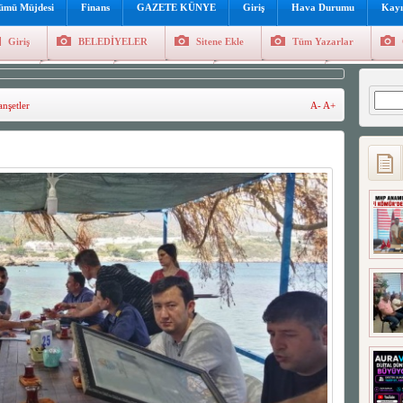
lümü Müjdesi
Finans
GAZETE KÜNYE
Giriş
Hava Durumu
Kayı
Giriş
BELEDİYELER
Sitene Ekle
Tüm Yazarlar
üncel
Genel
Foto Galeri
Hava Durumu
Sitene Ekl
Arama
nşetler
A-
A+