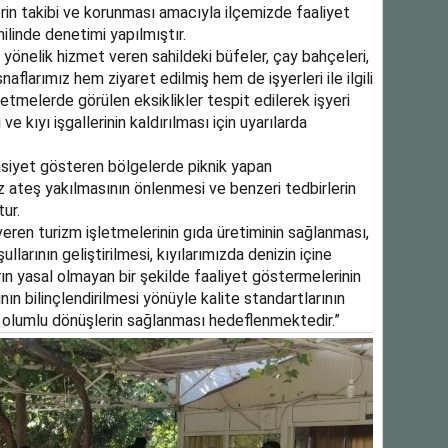
rin takibi ve korunması amacıyla ilçemizde faaliyet
ilinde denetimi yapılmıştır.
önelik hizmet veren sahildeki büfeler, çay bahçeleri,
naflarımız hem ziyaret edilmiş hem de işyerleri ile ilgili
etmelerde görülen eksiklikler tespit edilerek işyeri
ve kıyı işgallerinin kaldırılması için uyarılarda
asiyet gösteren bölgelerde piknik yapan
iz ateş yakılmasının önlenmesi ve benzeri tedbirlerin
ur.
veren turizm işletmelerinin gıda üretiminin sağlanması,
ullarının geliştirilmesi, kıyılarımızda denizin içine
rın yasal olmayan bir şekilde faaliyet göstermelerinin
ın bilinçlendirilmesi yönüyle kalite standartlarının
e olumlu dönüşlerin sağlanması hedeflenmektedir.”