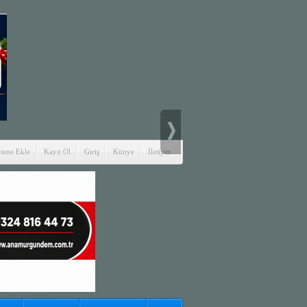
itene Ekle
Kayıt Ol
Giriş
Künye
İletişim