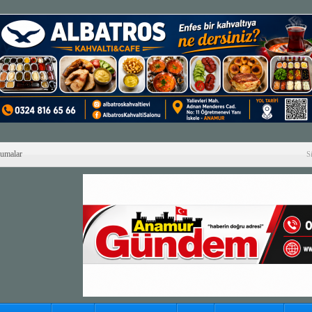
Cumalar
S