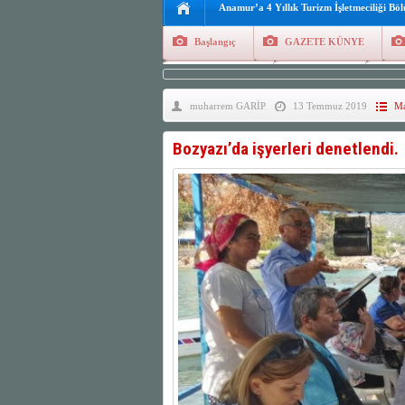
Anamur’a 4 Yıllık Turizm İşletmeciliği Bö
Başlangıç
GAZETE KÜNYE
Tüm Yazarlar
Manşetler
G
muharrem GARİP
13 Temmuz 2019
Ma
Finans
Kayıt Ol
Bozyazı’da işyerleri denetlendi.