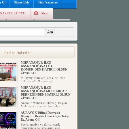
t Ol
Sitene Ekle
Tüm Yazarlar
GAZETE KÜNYE
Giriş
e
Kayıt Ol
Hava Durumu
:
En Son Haberler
MHP ANAMUR İLÇE
BAŞKANLIĞINA LÜTFİ
KÖMÜR’DEN HAYIRLI OLSUN
ZİYARETİ
Milliyetçi Hareket Partisi’ne uzun
yıllardır gönül veren ve ...
MHP ANAMUR İLÇE
BAŞKANLIĞINA MUHTARLAR
DERNEĞİNDEN HAYIRLI OLSUN
ZİYARETİ
Anamur Muhtarlar Derneği Başkanı
Mehmet Sarı ve beraberindek...
AURAVOX Dijital Dünyada
Büyüyor: Destek Olmak İçin Takip
Et, Abone Ol!
Sosyal medya ve dijital içerik
dünyasında çalışmalarını sürd...