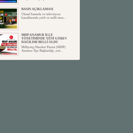
BASIN AÇIKLAMASI
Ulusal basında ve televizyon
kanallarında yerli ve milli muz...
MHP ANAMUR İLÇE
YÖNETİMİNDE YENİ GÖREV
DAĞILIMI BELLİ OLDU
Milliyetçi Hareket Partisi (MHP)
Anamur İlçe Başkanlığı, yen...
SİYASETİN TAŞLARI YENİDEN
DİZİLİYOR
Anamur'dan yükselen siyasi değişim,
Türkiye'deki yeni dönemi...
ANKA-DER 33 (Anamur Kalkınma
Kültür Turizm Tarım ve Dayanışma
Derneği) DUYURU ;
Anamur Kalkınma Kültür Turizm
Tarım ve Dayanışma Derneği (ANKA-
D...
Anamur Belediye Başkanı Durmuş
Deniz, CHP’den İstifa Etti:
Anamur Belediye Başkanı Durmuş
Deniz, CHP’den İstifa Etti: “Bu, ...