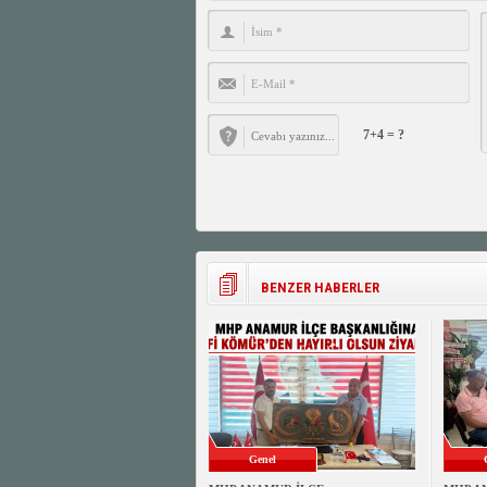
7+4 = ?
BENZER HABERLER
Genel