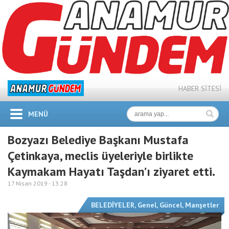
HABER SİTESİ
MENÜ
Bozyazı Belediye Başkanı Mustafa
Çetinkaya, meclis üyeleriyle birlikte
Kaymakam Hayatı Taşdan’ı ziyaret etti.
17 Nisan 2019 -
13:28
BELEDİYELER
,
Genel
,
Güncel
,
Manşetler