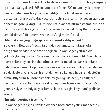
ödüyorsunuz ama kümülatif de baktığınız zaman 109 milyon liraya düşmüş.
İşte o aradaki yaklaşık 265 milyon liralık farkın 200 milyona yakını, yine
geriden gelen ama biz yönetime geldiğimizde tahakkuk etmeyen
borçlardan oluşuyor. Yaklaşık olarak 4 aylık süre içerisinde geçen yılın aynı
dönemine göre yaklaşık 100 milyon lira civarında bizim harcamalarınız da
bir düşüş var. Bütçe açığı yüzde 18 civarına kadar indirilmiş. Bunun temel
sebebi bir israfı önlememiz ve tasarrufa gitmemiz” dedi.
“Memleketin gerginliğe, gereksiz siyasete ihtiyacı yok”
Büyükşehir Belediye Meclisi tarafından oylamaya sunulacak olan
borçlanma yetkisinin önemine değinen Başkan Seçer, yetkinin oy
çokluğuyla değil oy birliğiyle verilmesinin daha anlamlı olduğunu ifade
ederek, “Belediyemizin rahat olması demek, maddi açıdan sıkıntıların
giderilmesi demek. Ekipmana malzemeye daha süratli ulaşılması demek.
Bu da ilçelere yansıyacak hizmet demek. Bu konuda hepinizin desteğini
almak istiyorum. Bu borçlanmanın oy çokluğu ile değil, oy birliğiyle
geçmesi büyük anlam taşır diye düşünüyorum. Memleketin gerginliğe,
gereksiz siyasete ihtiyacı yok. Ben sizlerin desteğini istiyorum” şeklinde
konuştu.
“İnsanlar gerginlik istemiyor”
Başkan Seçer’in çağrısı üzerine oylanan borçlanma yetkisi maddesi oy