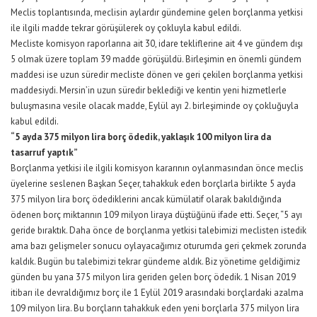
Meclis toplantısında, meclisin aylardır gündemine gelen borçlanma yetkisi
ile ilgili madde tekrar görüşülerek oy çokluyla kabul edildi.
Mecliste komisyon raporlarına ait 30, idare tekliflerine ait 4 ve gündem dışı
5 olmak üzere toplam 39 madde görüşüldü. Birleşimin en önemli gündem
maddesi ise uzun süredir mecliste dönen ve geri çekilen borçlanma yetkisi
maddesiydi. Mersin’in uzun süredir beklediği ve kentin yeni hizmetlerle
buluşmasına vesile olacak madde, Eylül ayı 2. birleşiminde oy çokluğuyla
kabul edildi.
“5 ayda 375 milyon lira borç ödedik, yaklaşık 100 milyon lira da
tasarruf yaptık”
Borçlanma yetkisi ile ilgili komisyon kararının oylanmasından önce meclis
üyelerine seslenen Başkan Seçer, tahakkuk eden borçlarla birlikte 5 ayda
375 milyon lira borç ödediklerini ancak kümülatif olarak bakıldığında
ödenen borç miktarının 109 milyon liraya düştüğünü ifade etti. Seçer, “5 ayı
geride bıraktık. Daha önce de borçlanma yetkisi talebimizi meclisten istedik
ama bazı gelişmeler sonucu oylayacağımız oturumda geri çekmek zorunda
kaldık. Bugün bu talebimizi tekrar gündeme aldık. Biz yönetime geldiğimiz
günden bu yana 375 milyon lira geriden gelen borç ödedik. 1 Nisan 2019
itibarı ile devraldığımız borç ile 1 Eylül 2019 arasındaki borçlardaki azalma
109 milyon lira. Bu borçların tahakkuk eden yeni borçlarla 375 milyon lira