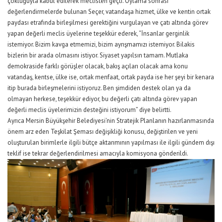
çokluğuyla kabul edilerek meclisten geçti. Oylama sonrası
değerlendirmelerde bulunan Seçer, vatandaşa hizmet, ülke ve kentin ortak
paydası etrafında birleşilmesi gerektiğini vurgulayan ve çatı altında görev
yapan değerli meclis üyelerine teşekkür ederek, “İnsanlar gerginlik
istemiyor. Bizim kavga etmemizi, bizim ayrışmamızı istemiyor. Bilakis
bizlerin bir arada olmasını istiyor. Siyaset yapılsın tamam. Mutlaka
demokraside farklı görüşler olacak, bakış açıları olacak ama konu
vatandaş, kentse, ülke ise, ortak menfaat, ortak payda ise her şeyi bir kenara
itip burada birleşmelerini istiyoruz. Ben şimdiden destek olan ya da
olmayan herkese, teşekkür ediyor, bu değerli çatı altında görev yapan
değerli meclis üyelerimizin desteğini istiyorum” diye belirtti.
Ayrıca Mersin Büyükşehir Belediyesi’nin Stratejik Planlanın hazırlanmasında
önem arz eden Teşkilat Şeması değişikliği konusu, değiştirilen ve yeni
oluşturulan birimlerle ilgili bütçe aktarımının yapılması ile ilgili gündem dışı
teklif ise tekrar değerlendirilmesi amacıyla komisyona gönderildi.