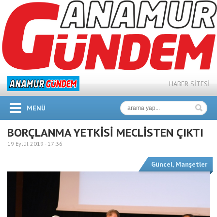
HABER SİTESİ
MENÜ
BORÇLANMA YETKİSİ MECLİSTEN ÇIKTI
19 Eylül 2019 -
17:36
Güncel
,
Manşetler