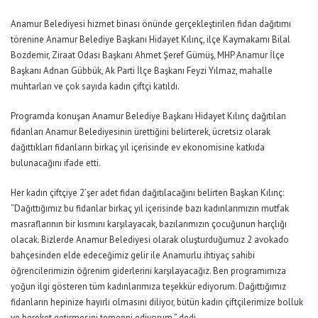
Anamur Belediyesi hizmet binası önünde gerçekleştirilen fidan dağıtımı
törenine Anamur Belediye Başkanı Hidayet Kılınç, ilçe Kaymakamı Bilal
Bozdemir, Ziraat Odası Başkanı Ahmet Şeref Gümüş, MHP Anamur İlçe
Başkanı Adnan Gübbük, Ak Parti İlçe Başkanı Feyzi Yılmaz, mahalle
muhtarları ve çok sayıda kadın çiftçi katıldı.
Programda konuşan Anamur Belediye Başkanı Hidayet Kılınç dağıtılan
fidanları Anamur Belediyesinin ürettiğini belirterek, ücretsiz olarak
dağıttıkları fidanların birkaç yıl içerisinde ev ekonomisine katkıda
bulunacağını ifade etti.
Her kadın çiftçiye 2’şer adet fidan dağıtılacağını belirten Başkan Kılınç:
“Dağıttığımız bu fidanlar birkaç yıl içerisinde bazı kadınlarımızın mutfak
masraflarının bir kısmını karşılayacak, bazılarımızın çocuğunun harçlığı
olacak. Bizlerde Anamur Belediyesi olarak oluşturduğumuz 2 avokado
bahçesinden elde edeceğimiz gelir ile Anamurlu ihtiyaç sahibi
öğrencilerimizin öğrenim giderlerini karşılayacağız. Ben programımıza
yoğun ilgi gösteren tüm kadınlarımıza teşekkür ediyorum. Dağıttığımız
fidanların hepinize hayırlı olmasını diliyor, bütün kadın çiftçilerimize bolluk
ve bereket getirmesini temenni ediyorum.” dedi.