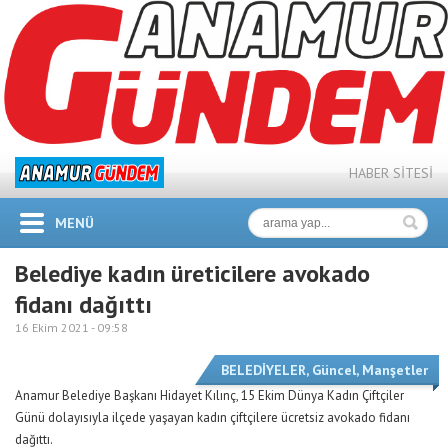
HABER SİTESİ
MENÜ
Belediye kadın üreticilere avokado
fidanı dağıttı
16 Ekim 2021 -
09:58
BELEDİYELER
,
Güncel
,
Manşetler
Anamur Belediye Başkanı Hidayet Kılınç, 15 Ekim Dünya Kadın Çiftçiler
Günü dolayısıyla ilçede yaşayan kadın çiftçilere ücretsiz avokado fidanı
dağıttı.