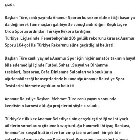
çizdi.
Başkan Türe, canlı yayında Anamur Sporun bu sezon elde ettiği başarıya
da değinerek tüm maçları galibiyetle sonuçlandırdığını Beşiktaş ve
Ordu Sporun ardından Türkiye Rekoru kırdığını,
Türkiye Liglerinde Fenerbahçe’nin 103 gollük rekorunu kırarak Anamur
Sporu 104 gol ile Türkiye Rekorunu eline geçirdiğini belirtti.
Başkan Türe canlı yayında Anamur Spor için hiçbir amatör takımın hayal
bile edemediği içinde Futbol Sahası, Sosyal ve Dinlenme
tesisleri, Restoran, Cafe, Dinlenme Salonları ve konukların
ağırlanabileceği konseptlerinde bulunduğu Anamur Belediye Spor
Tesislerini hizmete açtıklarını belirtti.
Anamur Belediye Başkanı Mehmet Türe canlı yayının sonunda
kendisinin karnesi olduğu projelerini şöyle sıraladı;
Türkiye’de ilk kez Anamur Belediyesinin gerçekleştirdiği ve ihtiyaçlı
ailelerin sorunlarını çözüme kavuşturduğu Hanımeli İhtiyaç Bankası,
Anamur’un sosyal kültürel ve turizm çıtasını anlamlı bir şekilde
yükselten Anamur -Bingen Kardeş Kent Projesinin gerçekleştirilmesi