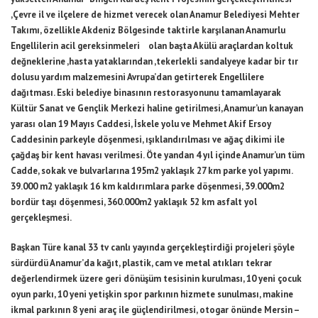
,Çevre il ve ilçelere de hizmet verecek olan Anamur Belediyesi Mehter
Takımı, özellikle Akdeniz Bölgesinde taktirle karşılanan Anamurlu
Engellilerin acil gereksinmeleri olan başta Akülü araçlardan koltuk
değneklerine ,hasta yataklarından ,tekerlekli sandalyeye kadar bir tır
dolusu yardım malzemesini Avrupa’dan getirterek Engellilere
dağıtması. Eski belediye binasının restorasyonunu tamamlayarak
Kültür Sanat ve Gençlik Merkezi haline getirilmesi, Anamur’un kanayan
yarası olan 19 Mayıs Caddesi, İskele yolu ve Mehmet Akif Ersoy
Caddesinin parkeyle döşenmesi, ışıklandırılması ve ağaç dikimi ile
çağdaş bir kent havası verilmesi. Öte yandan 4 yıl içinde Anamur’un tüm
Cadde, sokak ve bulvarlarına 195m2 yaklaşık 27 km parke yol yapımı.
39.000 m2 yaklaşık 16 km kaldırımlara parke döşenmesi, 39.000m2
bordür taşı döşenmesi, 360.000m2 yaklaşık 52 km asfalt yol
gerçekleşmesi.
Başkan Türe kanal 33 tv canlı yayında gerçekleştirdiği projeleri şöyle
sürdürdü Anamur’da kağıt, plastik, cam ve metal atıkları tekrar
değerlendirmek üzere geri dönüşüm tesisinin kurulması, 10 yeni çocuk
oyun parkı, 10 yeni yetişkin spor parkının hizmete sunulması, makine
ikmal parkının 8 yeni araç ile güçlendirilmesi, otogar önünde Mersin –