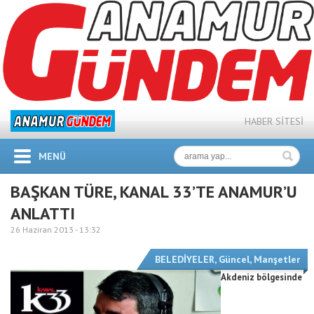
HABER SİTESİ
MENÜ
BAŞKAN TÜRE, KANAL 33’TE ANAMUR’U
ANLATTI
26 Haziran 2013 -
13:32
BELEDİYELER
,
Güncel
,
Manşetler
Akdeniz bölgesinde