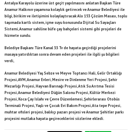
Antalya Karayolu üzerine üst geçit yapılmasını anlatan Başkan Türe
Anamur Halkının yaşamına kolaylık getirecek ve Anamur Belediyesi ile
bilgi, birikim ve iletişimini kolaylaştıracak Alo 153 Çözüm Masası, toplu
taşımada kartlı sistem, içme suyu konusunda Dijital Su Sayaçları
Sistemi, Anamur sahiline büfe çay bahçeleri sistemi gibi projeleri de
hizmete sundu.
Belediye Başkanı Türe Kanal 33 Tv de hayata geçirdiği projelerini
masaya yatırdıktan sonra devam eden projeleri ile ilgili şu bilgileri
verdi,
Anamur Belediyesi Yaş Sebze ve Meyve Toptancı Hali, Gelir Ortaklığı
Projesi, AVM, Anamur Evleri, Mesire ve Dinlenme Yeri Projesi, Şehir
Mezarlığı Projesi, Hayvan Barınağı Projesi, Atık Su Arıtma Tesisi
Projesi, Anamur Belediyesi Düğün Salonu Projesi, Kültür Merkezi
Projesi, Koca Çay Islahı ve Çevre Düzenlemesi, Şehirlerarası Otobüs
Terminali Projesi, Yaşlı ve Çocuk Evi Bakım Projesi, Ata tepe Projesi,
muhtar ofisleri projesi, balıkçı pazarı projesi ve Anamur Şehitler parkı
projesini mutlaka hayata geçireceklerini sözlerine ekledi.